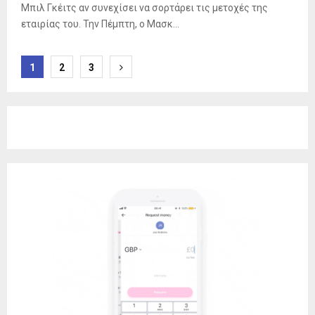
Μπιλ Γκέιτς αν συνεχίσει να σορτάρει τις μετοχές της
εταιρίας του. Την Πέμπτη, ο Μασκ...
Σελιδοποίηση
1
2
3
άρθρων