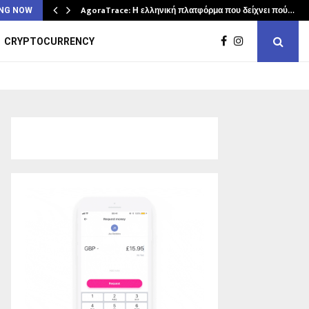
AgoraTrace: Η ελληνική πλατφόρμα που δείχνει πού…
NG NOW
CRYPTOCURRENCY