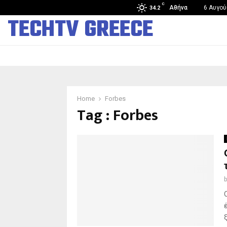
C
Άνοιξε στην Κίνα το πρώτο κατάστημα ανθρωποειδών…
Αθήνα
6 Αυγού
34.2
TECHTV GREECE
Home
Forbes
Tag : Forbes