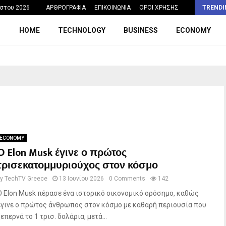
Η σχολική ώρα που θα μπορούσε να…
στου 2026
ΑΡΘΡΟΓΡΑΦΙΑ
ΕΠΙΚΟΙΝΩΝΙΑ
ΟΡΟΙ ΧΡΗΣΗΣ
TRENDI
HOME
TECHNOLOGY
BUSINESS
ECONOMY
ECONOMY
Ο Elon Musk έγινε ο πρώτος
τρισεκατομμυριούχος στον κόσμο
by
TechTV Greece
13 Ιουνίου 2026
0 Comments
142
Ο Elon Musk πέρασε ένα ιστορικό οικονομικό ορόσημο, καθώς
έγινε ο πρώτος άνθρωπος στον κόσμο με καθαρή περιουσία που
ξεπερνά το 1 τρισ. δολάρια, μετά...