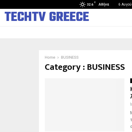
C
Άνοιξε στην Κίνα το πρώτο κατάστημα ανθρωποειδών…
Αθήνα
6 Αυγού
32.6
TECHTV GREECE
Home
BUSINESS
Category : BUSINESS