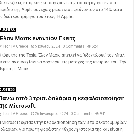
Οι κινεζικές εταιρείες κυριαρχούν στην τοπική αγορά, ενώ το
μερίδιο της Apple συνεχώς μειώνεται, φτάνοντας στο 14% κατά
το δεύτερο τρίμηνο του έτους. Η Apple...
BUSINESS
Έλον Μασκ εναντίον Γκέιτς
by
TechTV Greece
5 Ιουλίου 2024
0 Comments
524
Ο ιδρυτής της Tesla, Έλον Μασκ, απειλεί να “εξοντώσει” τον Μπιλ
Γκέιτς αν συνεχίσει να σορτάρει τις μετοχές της εταιρίας του. Την
Πέμπτη, ο Μασκ...
BUSINESS
Πάνω από 3 τρισ. δολάρια η κεφαλαιοποίηση
της Microsoft
by
TechTV Greece
26 Ιανουαρίου 2024
0 Comments
941
Η Microsoft έφτασε την κεφαλαιοποίηση των 3 τρισεκατομμυρίων
δολαρίων, για πρώτη φορά στην 48χρονη ιστορία της και είναι η