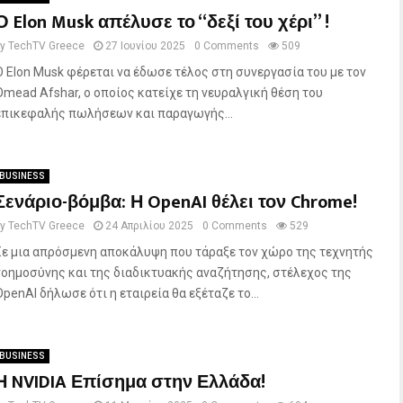
Ο Elon Musk απέλυσε το “δεξί του χέρι” !
by
TechTV Greece
27 Ιουνίου 2025
0 Comments
509
Ο Elon Musk φέρεται να έδωσε τέλος στη συνεργασία του με τον
Omead Afshar, ο οποίος κατείχε τη νευραλγική θέση του
επικεφαλής πωλήσεων και παραγωγής...
BUSINESS
Σενάριο-βόμβα: Η OpenAI θέλει τον Chrome!
by
TechTV Greece
24 Απριλίου 2025
0 Comments
529
Σε μια απρόσμενη αποκάλυψη που τάραξε τον χώρο της τεχνητής
νοημοσύνης και της διαδικτυακής αναζήτησης, στέλεχος της
OpenAI δήλωσε ότι η εταιρεία θα εξέταζε το...
BUSINESS
Η NVIDIA Επίσημα στην Ελλάδα!