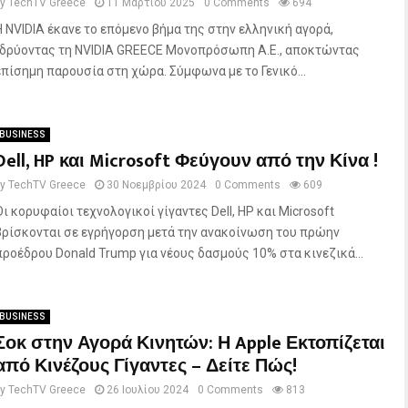
by
TechTV Greece
11 Μαρτίου 2025
0 Comments
694
Η NVIDIA έκανε το επόμενο βήμα της στην ελληνική αγορά,
ιδρύοντας τη NVIDIA GREECE Μονοπρόσωπη Α.Ε., αποκτώντας
επίσημη παρουσία στη χώρα. Σύμφωνα με το Γενικό...
BUSINESS
Dell, HP και Microsoft Φεύγουν από την Κίνα !
by
TechTV Greece
30 Νοεμβρίου 2024
0 Comments
609
Οι κορυφαίοι τεχνολογικοί γίγαντες Dell, HP και Microsoft
βρίσκονται σε εγρήγορση μετά την ανακοίνωση του πρώην
προέδρου Donald Trump για νέους δασμούς 10% στα κινεζικά...
BUSINESS
Σοκ στην Αγορά Κινητών: Η Apple Εκτοπίζεται
από Κινέζους Γίγαντες – Δείτε Πώς!
by
TechTV Greece
26 Ιουλίου 2024
0 Comments
813