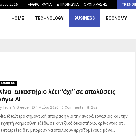
Η σχολική ώρα που θα μπορούσε να…
στου 2026
ΑΡΘΡΟΓΡΑΦΙΑ
ΕΠΙΚΟΙΝΩΝΙΑ
ΟΡΟΙ ΧΡΗΣΗΣ
TRENDI
HOME
TECHNOLOGY
BUSINESS
ECONOMY
BUSINESS
Κίνα: Δικαστήριο λέει “όχι” σε απολύσεις
λόγω AI
by
TechTV Greece
4 Μαΐου 2026
0 Comments
262
Μια ιδιαίτερα σημαντική απόφαση για την αγορά εργασίας και την
τεχνητή νοημοσύνη εξέδωσε κινεζικό δικαστήριο, κρίνοντας ότι
οι εταιρείες δεν μπορούν να απολύουν εργαζομένους μόνο...