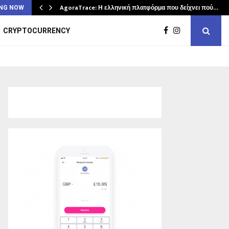
AgoraTrace: Η ελληνική πλατφόρμα που δείχνει πού…
NG NOW
CRYPTOCURRENCY