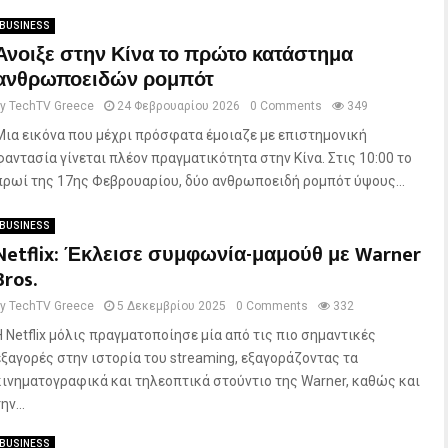
BUSINESS
Άνοιξε στην Κίνα το πρώτο κατάστημα
ανθρωποειδών ρομπότ
by
TechTV Greece
24 Φεβρουαρίου 2026
0 Comments
349
Μια εικόνα που μέχρι πρόσφατα έμοιαζε με επιστημονική
φαντασία γίνεται πλέον πραγματικότητα στην Κίνα. Στις 10:00 το
πρωί της 17ης Φεβρουαρίου, δύο ανθρωποειδή ρομπότ ύψους...
BUSINESS
Netflix: Έκλεισε συμφωνία-μαμούθ με Warner
Bros.
by
TechTV Greece
5 Δεκεμβρίου 2025
0 Comments
332
Η Netflix μόλις πραγματοποίησε μία από τις πιο σημαντικές
εξαγορές στην ιστορία του streaming, εξαγοράζοντας τα
κινηματογραφικά και τηλεοπτικά στούντιο της Warner, καθώς και
ην...
BUSINESS