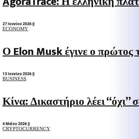
AgoraTrace: Η ελληνική πλατ
27 Ιουνίου 2026
0
ECONOMY
Ο Elon Musk έγινε ο πρώτος
13 Ιουνίου 2026
0
BUSINESS
Κίνα: Δικαστήριο λέει “όχι” 
4 Μαΐου 2026
0
CRYPTOCURRENCY