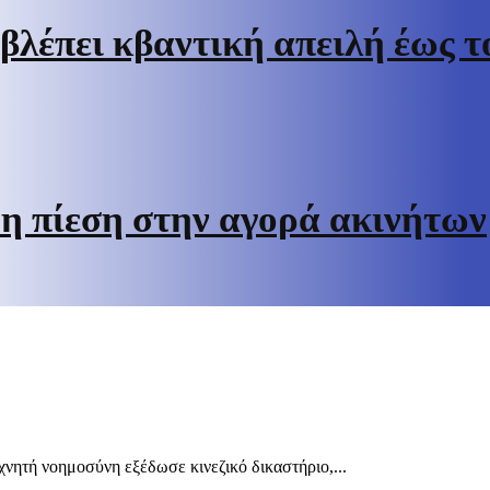
βλέπει κβαντική απειλή έως το
 η πίεση στην αγορά ακινήτων
χνητή νοημοσύνη εξέδωσε κινεζικό δικαστήριο,...