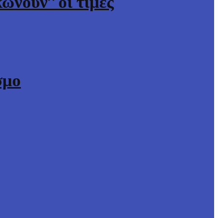
ώνουν” οι τιμές
σμο