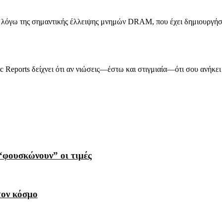
ς λόγω της σημαντικής έλλειψης μνημών DRAM, που έχει δημιουργήσε
 Reports δείχνει ότι αν νιώσεις—έστω και στιγμιαία—ότι σου ανήκει 
“φουσκώνουν” οι τιμές
τον κόσμο