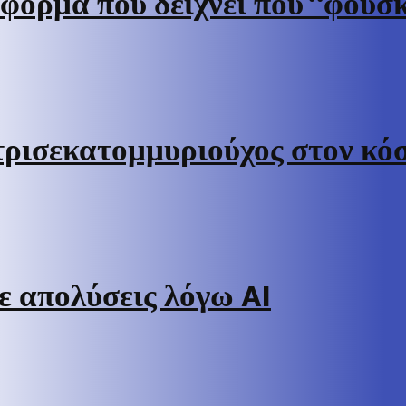
φόρμα που δείχνει πού “φουσκ
 τρισεκατομμυριούχος στον κό
σε απολύσεις λόγω AI