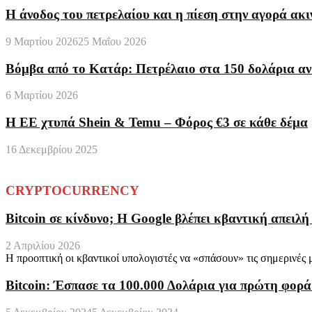
Η άνοδος του πετρελαίου και η πίεση στην αγορά ακ
9 Μαρτίου 2026
25 Μαΐου 2026
Βόμβα από το Κατάρ: Πετρέλαιο στα 150 δολάρια αν
6 Μαρτίου 2026
Η ΕΕ χτυπά Shein & Temu – Φόρος €3 σε κάθε δέμα
16 Δεκεμβρίου 2025
CRYPTOCURRENCY
Bitcoin σε κίνδυνο; Η Google βλέπει κβαντική απειλή
2 Απριλίου 2026
Η προοπτική οι κβαντικοί υπολογιστές να «σπάσουν» τις σημερινές
Bitcoin: Έσπασε τα 100.000 Δολάρια για πρώτη φορά