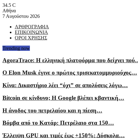
34.5
C
Αθήνα
7 Αυγούστου 2026
ΑΡΘΡΟΓΡΑΦΙΑ
ΕΠΙΚΟΙΝΩΝΙΑ
ΟΡΟΙ ΧΡΗΣΗΣ
Trending now
AgoraTrace: Η ελληνική πλατφόρμα που δείχνει πού
Ο Elon Musk έγινε ο πρώτος τρισεκατομμυριούχος…
Κίνα: Δικαστήριο λέει “όχι” σε απολύσεις λόγω…
Bitcoin σε κίνδυνο; Η Google βλέπει κβαντική…
Η άνοδος του πετρελαίου και η πίεση…
Βόμβα από το Κατάρ: Πετρέλαιο στα 150…
Έλλειψη GPU και τιμές έως +150%: Δύσκολα…