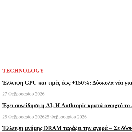
TECHNOLOGY
Έλλειψη GPU και τιμές έως +150%: Δύσκολα νέα γι
27 Φεβρουαρίου 2026
Έχει συνείδηση η AI; Η Anthropic κρατά ανοιχτό το 
25 Φεβρουαρίου 2026
25 Φεβρουαρίου 2026
Έλλειψη μνήμης DRAM ταράζει την αγορά – Σε δύσκο