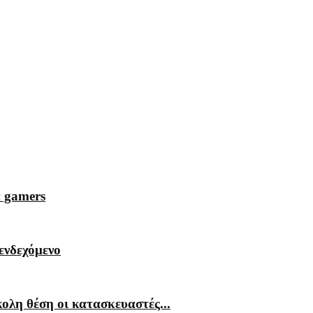
α gamers
ενδεχόμενο
λη θέση οι κατασκευαστές...