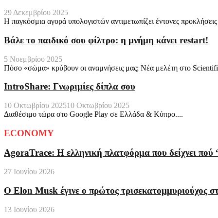
29 Δεκεμβρίου 2025
Η παγκόσμια αγορά υπολογιστών αντιμετωπίζει έντονες προκλήσει
Βάλε το παιδικό σου φίλτρο: η μνήμη κάνει restart!
5 Νοεμβρίου 2025
Πόσο «σώμα» κρύβουν οι αναμνήσεις μας; Νέα μελέτη στο Scientific
IntroShare: Γνωριμίες δίπλα σου
10 Οκτωβρίου 2025
10 Οκτωβρίου 2025
Διαθέσιμο τώρα στο Google Play σε Ελλάδα & Κύπρο....
ECONOMY
AgoraTrace: Η ελληνική πλατφόρμα που δείχνει πού 
27 Ιουνίου 2026
Ο Elon Musk έγινε ο πρώτος τρισεκατομμυριούχος σ
13 Ιουνίου 2026