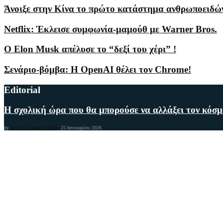
Άνοιξε στην Κίνα το πρώτο κατάστημα ανθρωποειδώ
Netflix: Έκλεισε συμφωνία-μαμούθ με Warner Bros.
Ο Elon Musk απέλυσε το “δεξί του χέρι” !
Σενάριο-βόμβα: Η OpenAI θέλει τον Chrome!
Editorial
Η σχολική ώρα που θα μπορούσε να αλλάξει τον κόσ
by
Άγγελος Διαμαντουλάκης
25 Ιανουαρίου 2026