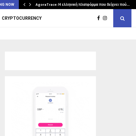
AgoraTrace: Η ελληνική πλατφόρμα που δείχνει πού…
NG NOW
CRYPTOCURRENCY