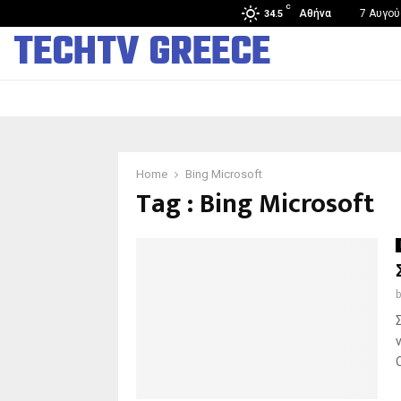
C
Άνοιξε στην Κίνα το πρώτο κατάστημα ανθρωποειδών…
Αθήνα
7 Αυγού
34.5
TECHTV GREECE
Home
Bing Microsoft
Tag : Bing Microsoft