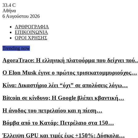
33.4
C
Αθήνα
6 Αυγούστου 2026
ΑΡΘΡΟΓΡΑΦΙΑ
ΕΠΙΚΟΙΝΩΝΙΑ
ΟΡΟΙ ΧΡΗΣΗΣ
Trending now
AgoraTrace: Η ελληνική πλατφόρμα που δείχνει πού
Ο Elon Musk έγινε ο πρώτος τρισεκατομμυριούχος…
Κίνα: Δικαστήριο λέει “όχι” σε απολύσεις λόγω…
Bitcoin σε κίνδυνο; Η Google βλέπει κβαντική…
Η άνοδος του πετρελαίου και η πίεση…
Βόμβα από το Κατάρ: Πετρέλαιο στα 150…
Έλλειψη GPU και τιμές έως +150%: Δύσκολα…