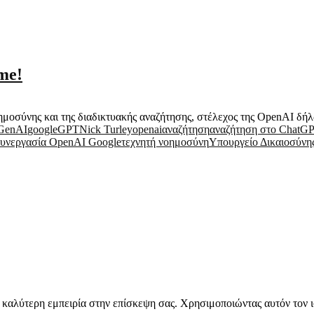
me!
οσύνης και της διαδικτυακής αναζήτησης, στέλεχος της OpenAI δήλωσ
GenAI
google
GPT
Nick Turley
openai
αναζήτηση
αναζήτηση στο ChatG
υνεργασία OpenAI Google
τεχνητή νοημοσύνη
Υπουργείο Δικαιοσύν
την καλύτερη εμπειρία στην επίσκεψη σας. Χρησιμοποιώντας αυτόν τον