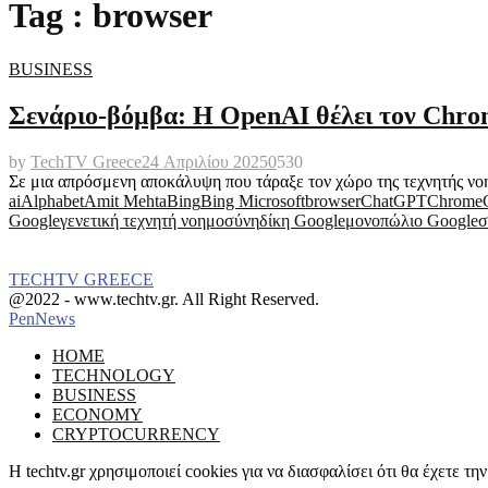
Tag : browser
BUSINESS
Σενάριο-βόμβα: Η OpenAI θέλει τον Chro
by
TechTV Greece
24 Απριλίου 2025
0
530
Σε μια απρόσμενη αποκάλυψη που τάραξε τον χώρο της τεχνητής νοημ
ai
Alphabet
Amit Mehta
Bing
Bing Microsoft
browser
ChatGPT
Chrome
Google
γενετική τεχνητή νοημοσύνη
δίκη Google
μονοπώλιο Google
σ
TECHTV GREECE
Facebook
Instagram
@2022 - www.techtv.gr. All Right Reserved.
PenNews
Facebook
Instagram
HOME
TECHNOLOGY
BUSINESS
ECONOMY
CRYPTOCURRENCY
Η techtv.gr χρησιμοποιεί cookies για να διασφαλίσει ότι θα έχετε 