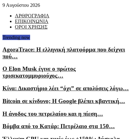
9 Αυγούστου 2026
ΑΡΘΡΟΓΡΑΦΙΑ
ΕΠΙΚΟΙΝΩΝΙΑ
ΟΡΟΙ ΧΡΗΣΗΣ
Trending now
AgoraTrace: Η ελληνική πλατφόρμα που δείχνει
πού…
Ο Elon Musk έγινε ο πρώτος
τρισεκατομμυριούχος…
Κίνα: Δικαστήριο λέει “όχι” σε απολύσεις λόγω…
Bitcoin σε κίνδυνο; Η Google βλέπει κβαντική…
Η άνοδος του πετρελαίου και η πίεση…
Βόμβα από το Κατάρ: Πετρέλαιο στα 150…
Έλλειψη GPU και τιμές έως +150%: Δύσκολα…