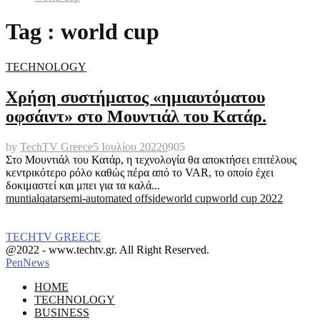
Tag : world cup
TECHNOLOGY
Χρήση συστήματος «ημιαυτόματου
οφσάιντ» στο Μουντιάλ του Κατάρ.
by
TechTV Greece
5 Ιουλίου 2022
0
905
Στο Μουντιάλ του Κατάρ, η τεχνολογία θα αποκτήσει επιτέλους
κεντρικότερο ρόλο καθώς πέρα από το VAR, το οποίο έχει
δοκιμαστεί και μπει για τα καλά...
muntial
qatar
semi-automated offside
world cup
world cup 2022
TECHTV GREECE
Facebook
Instagram
@2022 - www.techtv.gr. All Right Reserved.
PenNews
Facebook
Instagram
HOME
TECHNOLOGY
BUSINESS