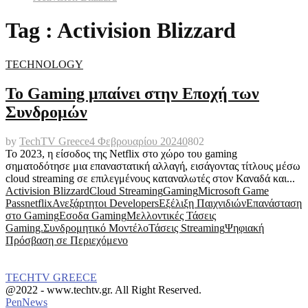
Tag : Activision Blizzard
TECHNOLOGY
Το Gaming μπαίνει στην Εποχή των
Συνδρομών
by
TechTV Greece
4 Φεβρουαρίου 2024
0
802
Το 2023, η είσοδος της Netflix στο χώρο του gaming
σηματοδότησε μια επαναστατική αλλαγή, εισάγοντας τίτλους μέσω
cloud streaming σε επιλεγμένους καταναλωτές στον Καναδά και...
Activision Blizzard
Cloud Streaming
Gaming
Microsoft Game
Pass
netflix
Ανεξάρτητοι Developers
Εξέλιξη Παιχνιδιών
Επανάσταση
στο Gaming
Εσοδα Gaming
Μελλοντικές Τάσεις
Gaming.
Συνδρομητικό Μοντέλο
Τάσεις Streaming
Ψηφιακή
Πρόσβαση σε Περιεχόμενο
TECHTV GREECE
Facebook
Instagram
@2022 - www.techtv.gr. All Right Reserved.
PenNews