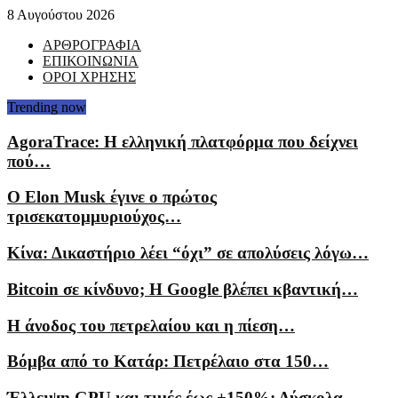
8 Αυγούστου 2026
ΑΡΘΡΟΓΡΑΦΙΑ
ΕΠΙΚΟΙΝΩΝΙΑ
ΟΡΟΙ ΧΡΗΣΗΣ
Trending now
AgoraTrace: Η ελληνική πλατφόρμα που δείχνει
πού…
Ο Elon Musk έγινε ο πρώτος
τρισεκατομμυριούχος…
Κίνα: Δικαστήριο λέει “όχι” σε απολύσεις λόγω…
Bitcoin σε κίνδυνο; Η Google βλέπει κβαντική…
Η άνοδος του πετρελαίου και η πίεση…
Βόμβα από το Κατάρ: Πετρέλαιο στα 150…
Έλλειψη GPU και τιμές έως +150%: Δύσκολα…