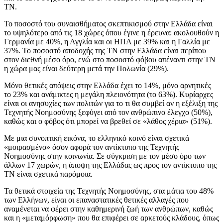
ΤΝ.
Το ποσοστό του συναισθήματος σκεπτικισμού στην Ελλάδα είναι
το υψηλότερο από τις 18 χώρες όπου έγινε η έρευνα: ακολουθούν η
Γερμανία με 40%, η Αγγλία και οι ΗΠΑ με 39% και η Γαλλία με
37%. Το ποσοστό αποδοχής της ΤΝ στην Ελλάδα είναι περίπου
στον διεθνή μέσο όρο, ενώ στο ποσοστό φόβου απέναντι στην ΤΝ
η χώρα μας είναι δεύτερη μετά την Πολωνία (29%).
Μόνο θετικές απόψεις στην Ελλάδα έχει το 14%, μόνο αρνητικές
το 23% και ανάμικτες η μεγάλη πλειονότητα (το 63%). Κυρίαρχες
είναι οι ανησυχίες των πολιτών για το τι θα συμβεί αν η εξέλιξη της
Τεχνητής Νοημοσύνης ξεφύγει από τον ανθρώπινο έλεγχο (50%),
καθώς και ο φόβος ότι μπορεί να βρεθεί σε «λάθος χέρια» (51%).
Με μια συνοπτική εικόνα, το ελληνικό κοινό είναι σχετικά
«μοιρασμένο» όσον αφορά τον αντίκτυπο της Τεχνητής
Νοημοσύνης στην κοινωνία. Σε σύγκριση με τον μέσο όρο των
άλλων 17 χωρών, η άποψη της Ελλάδας ως προς τον αντίκτυπο της
ΤΝ είναι σχετικά παρόμοια.
Τα θετικά στοιχεία της Τεχνητής Νοημοσύνης, στα μάτια του 48%
των Ελλήνων, είναι οι επαναστατικές θετικές αλλαγές που
αναμένεται να φέρει στην καθημερινή ζωή των ανθρώπων, καθώς
και η «μεταμόρφωση» που θα επιφέρει σε αρκετούς κλάδους, όπως