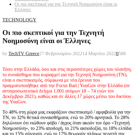
Οι πιο σκεπτικοί για την Τεχνητή Νοημοσύνη είναι οι
Έλληνες
TECHNOLOGY
Οι πιο σκεπτικοί για την Τεχνητή
Νοημοσύνη είναι οι Έλληνες
by
TechTV Greece
27 Φεβρουαρίου 2022
14 Μαρτίου 2022
0
588
Τόσο στην Ελλάδα, όσο και στις περισσότερες χώρες του πλανήτη,
το συναίσθημα που κυριαρχεί για την Τεχνητή Νοημοσύνη (ΤΝ),
είναι ο σκεπτικισμός, σύμφωνα με νέα έρευνα που
πραγματοποιήθηκε από την Focus Bari | YouGov στην Ελλάδα (σε
αντιπροσωπευτικό δείγμα 1.001 ατόμων 18 – 74 ετών τον
Δεκέμβριο 2021), καθώς και σε άλλες 17 χώρες μέσω του δικτύου
της YouGov.
Το 48% στη χώρα μας εκφράζουν σκεπτικισμό / αμφιβολία για την
ΤΝ, το 32% θετικά συναισθήματα, ενώ το 20% αρνητικά. Το 28%
δηλώνουν ότι νιώθουν φόβο / άγχος όταν ακούν τον όρο «Τεχνητή
Νοημοσύνη», το 23% αποδοχή, το 21% αισιοδοξία, το 18% ελπίδα
και το 15% σύγχυση, ενώ το 17% θεωρούν πλήρως περιττή την