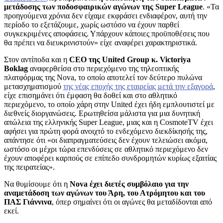
μετάδοσης των ποδοσφαιρικών αγώνων της Super League
. «Τα
προηγούμενα χρόνια δεν είχαμε εκφράσει ενδιαφέρον, αυτή την
περίοδο το εξετάζουμε, χωρίς ωστόσο να έχουν παρθεί
συγκεκριμένες αποφάσεις. Υπάρχουν κάποιες προϋποθέσεις που
θα πρέπει να διευκρινιστούν» είχε αναφέρει χαρακτηριστικά.
Στον αντίποδα και η
CEO της United Group κ. Victoriya
Boklag
αναφερθείσα στο περιεχόμενο της τηλεοπτικής
πλατφόρμας της Nova, το οποίο αποτελεί τον δεύτερο πυλώνα
μετασχηματισμού
της νέας εποχής της εταιρείας μετά την εξαγορά
,
είχε επισημάνει ότι έμφαση θα δοθεί και στο αθλητικό
περιεχόμενο, το οποίο χάρη στην United έχει ήδη εμπλουτιστεί με
διεθνείς διοργανώσεις. Ερωτηθείσα μάλιστα για μια δυνητική
απώλεια της ελληνικής Super League, μιας και η CosmoteTV έχει
αφήσει για πρώτη φορά ανοιχτό το ενδεχόμενο διεκδίκησής της,
απάντησε ότι «οι διαπραγματεύσεις δεν έχουν τελειώσει ακόμα,
ωστόσο οι μέχρι τώρα επενδύσεις σε αθλητικό περιεχόμενο δεν
έχουν αποφέρει καρπούς σε επίπεδο συνδρομητών κυρίως εξαιτίας
της πειρατείας».
Να θυμίσουμε ότι η
Nova έχει διετές συμβόλαιο για την
αναμετάδοση των αγώνων του Άρη, του Ατρόμητου και του
ΠΑΣ Γιάννινα
, όπερ σημαίνει ότι οι αγώνες θα μεταδίδονται από
εκεί.