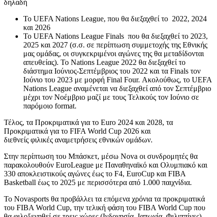
δηλαδή
Το UEFA Nations League, που θα διεξαχθεί το 2022, 2024
και 2026
Το UEFA Nations League Finals που θα διεξαχθεί το 2023,
2025 και 2027 (σ.σ. σε περίπτωση συμμετοχής της Εθνικής
μας ομάδας, οι συγκεκριμένοι αγώνες της θα μεταδίδονται
απευθείας). Το Nations League 2022 θα διεξαχθεί το
διάστημα Ιούνιος-Σεπτέμβριος του 2022 και τα Finals τον
Ιούνιο του 2023 με μορφή Final Four. Ακολούθως, το UEFA
Nations League αναμένεται να διεξαχθεί από τον Σεπτέμβριο
μέχρι τον Νοέμβριο μαζί με τους Τελικούς τον Ιούνιο σε
παρόμοιο format.
Τέλος, τα Προκριματικά για το Euro 2024 και 2028, τα
Προκριματικά για το FIFA World Cup 2026 και
διεθνείς φιλικές αναμετρήσεις εθνικών ομάδων.
Στην περίπτωση του Μπάσκετ, μέσω Nova οι συνδρομητές θα
παρακολουθούν EuroLeague με Παναθηναϊκό και Ολυμπιακό και
330 αποκλειστικούς αγώνες έως το F4, EuroCup και FIBA
Basketball έως το 2025 με περισσότερα από 1.000 παιχνίδια.
Το Νovasports θα προβάλλει τα επόμενα χρόνια τα προκριματικά
του FIBA World Cup, την τελική φάση του FIBA World Cup που
θα φιλοξενηθεί σε τρεις χώρες (Ινδονησία, Ιαπωνία, Φιλιππίνες)