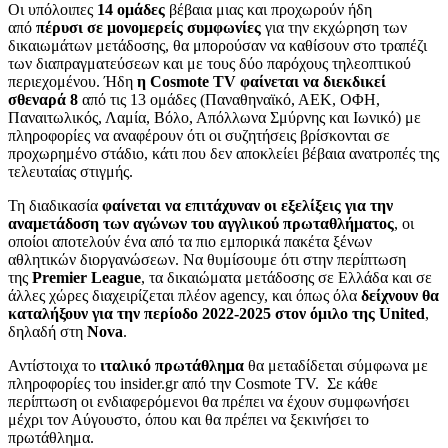
Οι υπόλοιπες
14 ομάδες
βέβαια μιας και προχωρούν ήδη
από
πέρυσι σε μονομερείς συμφωνίες
για την εκχώρηση των
δικαιωμάτων μετάδοσης, θα μπορούσαν να καθίσουν στο τραπέζι
των διαπραγματεύσεων και με τους δύο παρόχους τηλεοπτικού
περιεχομένου. Ήδη
η Cosmote TV φαίνεται να διεκδικεί
σθεναρά 8
από τις 13 ομάδες (Παναθηναϊκό, ΑΕΚ, ΟΦΗ,
Παναιτωλικός, Λαμία, Βόλο, Απόλλωνα Σμύρνης και Ιωνικό) με
πληροφορίες να αναφέρουν ότι οι συζητήσεις βρίσκονται σε
προχωρημένο στάδιο, κάτι που δεν αποκλείει βέβαια ανατροπές της
τελευταίας στιγμής.
Τη διαδικασία
φαίνεται να επιτάχυναν οι εξελίξεις για την
αναμετάδοση των αγώνων του αγγλικού πρωταθλήματος
, οι
οποίοι αποτελούν ένα από τα πιο εμπορικά πακέτα ξένων
αθλητικών διοργανώσεων. Να θυμίσουμε ότι στην περίπτωση
της
Premier League
, τα δικαιώματα μετάδοσης σε Ελλάδα και σε
άλλες χώρες διαχειρίζεται πλέον agency, και όπως όλα
δείχνουν θα
καταλήξουν για την περίοδο 2022-2025 στον όμιλο της United
,
δηλαδή στη
Nova
.
Αντίστοιχα το
ιταλικό πρωτάθλημα
θα μεταδίδεται σύμφωνα με
πληροφορίες του insider.gr από την Cosmote TV. Σε κάθε
περίπτωση οι ενδιαφερόμενοι θα πρέπει να έχουν συμφωνήσει
μέχρι τον Αύγουστο, όπου και θα πρέπει να ξεκινήσει το
πρωτάθλημα.