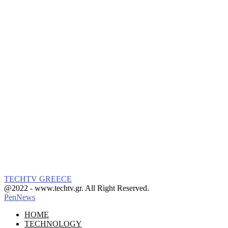
TECHTV GREECE
Facebook
Instagram
@2022 - www.techtv.gr. All Right Reserved.
PenNews
Facebook
Instagram
HOME
TECHNOLOGY