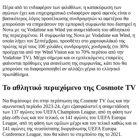
Πέρα από το ενδιαφέρον των φιλάθλων, η κατακύρωση των
αγώνων έχει και επιχειρηματικό ενδιαφέρον αφού αφενός είναι ο
βασικότερος λόγος προσέλκυσης συνδρομητών κι αφετέρου θα
μπορούσαν να επηρεάσουν την εμπορική συμφωνία που διατηρεί η
Nova με τις Vodafone και Wind για αναμετάδοση του αθλητικού
της περιεχομένου. Η συμφωνία της Nova με Vodafone και Wind, η
οποία λήγει τον Σεπτέμβριο, προσθέτει στο χαρτοφυλάκιό της
πρώτης περί τους 100 χιλιάδες συνδρομητές χονδρικής (το 30%
προέρχεται από την Wind Vision και το 70% περίπου από την
Vodafone TV). Μέχρι σήμερα και οι εμπλεκόμενες εταιρείες
φαίνονται πρόθυμες για ανανέωση της συμφωνίας, κάτι που θα
μπορούσε να διαφοροποιηθεί αν αλλάξει χέρια το ελληνικό
πρωτάθλημα.
To αθλητικό περιεχόμενο της Cosmote TV
Να θυμίσουμε ότι στην περίπτωση της Cosmote TV έως και την
αγωνιστική περίοδο 2023-24, έχει εξασφαλιστεί η αναμετάδοση
των 137 αγώνες του UEFA Champions League, από τη φάση των
play-offs έως και τον τελικό, οι 141 αγώνες του UEFA Europa
League, από τη φάση των ομίλων μέχρι και τον τελικό καθώς και οι
141 αγώνες της νεοσύστατης διοργάνωσης UEFA Europa
Conference League, που θα κάνει το ντεμπούτο της το 2021.