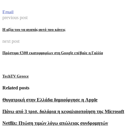
Email
previous post
Η αξία του να αγαπάς αυτό που κάνεις
next post
Πρόστιμο €500 εκατομμυρίων στη Google επέβαλε η Γαλλία
TechTV Greece
Related posts
Θυγατρική στην Ελλάδα δημιούργησε η Apple
Πάνω από 3 τρισ. δολάρια η κεφαλαιοποίηση της Microsoft
Netflix: Πτώση τιμών λόγω απώλειας συνδρομητών