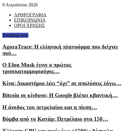
9 Αυγούστου 2026
ΑΡΘΡΟΓΡΑΦΙΑ
ΕΠΙΚΟΙΝΩΝΙΑ
ΟΡΟΙ ΧΡΗΣΗΣ
Trending now
AgoraTrace: Η ελληνική πλατφόρμα που δείχνει
πού…
Ο Elon Musk έγινε ο πρώτος
τρισεκατομμυριούχος…
Κίνα: Δικαστήριο λέει “όχι” σε απολύσεις λόγω…
Bitcoin σε κίνδυνο; Η Google βλέπει κβαντική…
Η άνοδος του πετρελαίου και η πίεση…
Βόμβα από το Κατάρ: Πετρέλαιο στα 150…
Έλλειψη GPU και τιμές έως +150%: Δύσκολα…