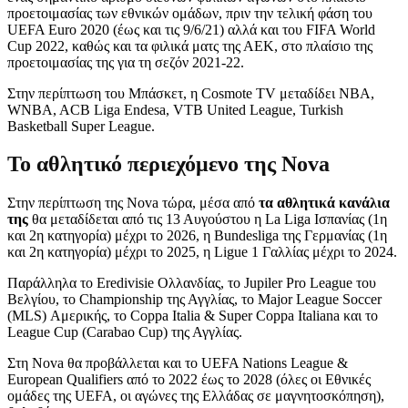
προετοιμασίας των εθνικών ομάδων, πριν την τελική φάση του
UEFA Euro 2020 (έως και τις 9/6/21) αλλά και του FIFA World
Cup 2022, καθώς και τα φιλικά ματς της ΑΕΚ, στο πλαίσιο της
προετοιμασίας της για τη σεζόν 2021-22.
Στην περίπτωση του Μπάσκετ, η Cosmote TV μεταδίδει ΝΒΑ,
WNBA, ACB Liga Endesa, VTB United League, Turkish
Basketball Super League.
Το αθλητικό περιεχόμενο της Nova
Στην περίπτωση της Nova τώρα, μέσα από
τα αθλητικά κανάλια
της
θα μεταδίδεται από τις 13 Αυγούστου η La Liga Ισπανίας (1η
και 2η κατηγορία) μέχρι το 2026, η Bundesliga της Γερμανίας (1η
και 2η κατηγορία) μέχρι το 2025, η Ligue 1 Γαλλίας μέχρι το 2024.
Παράλληλα το Eredivisie Ολλανδίας, το Jupiler Pro League του
Βελγίου, το Championship της Αγγλίας, το Major League Soccer
(MLS) Αμερικής, το Coppa Italia & Super Coppa Italiana και το
League Cup (Carabao Cup) της Αγγλίας.
Στη Nova θα προβάλλεται και το UEFA Nations League &
European Qualifiers από το 2022 έως το 2028 (όλες οι Εθνικές
ομάδες της UEFA, οι αγώνες της Ελλάδας σε μαγνητοσκόπηση),