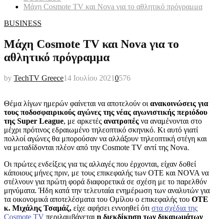
Μάχη Cosmote TV και Nova για το αθλητικό πρόγραμμα
BUSINESS
Μάχη Cosmote TV και Nova για το
αθλητικό πρόγραμμα
by
TechTV Greece
14 Ιουλίου 2021
0
576
Θέμα λίγων ημερών φαίνεται να αποτελούν οι
ανακοινώσεις για
τους ποδοσφαιρικούς αγώνες της νέας αγωνιστικής περιόδου
της Super League
, με αρκετές
ανατροπές
να αναμένονται στο
μέχρι πρότινος εδραιωμένο τηλεοπτικό σκηνικό. Κι αυτό γιατί
πολλοί αγώνες θα μπορούσαν να αλλάξουν τηλεοπτική στέγη και
να μεταδίδονται πλέον από την Cosmote TV αντί της Nova.
Οι πρώτες ενδείξεις για τις αλλαγές που έρχονται, είχαν δοθεί
κάποιους μήνες πριν, με τους επικεφαλής των ΟΤΕ και NOVA να
στέλνουν για πρώτη φορά διαφορετικά σε σχέση με το παρελθόν
μηνύματα. Ήδη κατά την τελευταία ενημέρωση των αναλυτών για
τα οικονομικά αποτελέσματα του Ομίλου ο επικεφαλής του
ΟΤΕ
κ. Μιχάλης Τσαμάζ,
είχε αφήσει εννοηθεί ότι
στα σχέδια της
Cosmote TV
περιλαμβάνεται
η διεκδίκηση των δικαιωμάτων