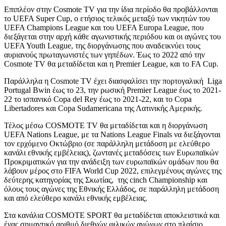
Επιπλέον στην Cosmote TV για την ίδια περίοδο θα προβάλλονται
το UEFA Super Cup, ο ετήσιος τελικός μεταξύ των νικητών του
UEFA Champions League και του UEFA Europa League, που
διεξάγεται στην αρχή κάθε αγωνιστικής περιόδου και οι αγώνες του
UEFA Youth League, της διοργάνωσης που αναδεικνύει τους
αυριανούς πρωταγωνιστές των γηπέδων. Έως το 2022 από την
Cosmote TV θα μεταδίδεται και η Premier League, και το FA Cup.
Παράλληλα η Cosmote TV έχει διασφαλίσει την πορτογαλική Liga
Portugal Bwin έως το 23, την ρωσική Premier League έως το 2021-
22 το ισπανικό Copa del Rey έως το 2021-22, και το Copa
Libertadores και Copa Sudamericana της Λατινικής Αμερικής.
Τέλος μέσω COSMOTE TV θα μεταδίδεται και η διοργάνωση
UEFA Nations League, με τα Nations League Finals να διεξάγονται
τον ερχόμενο Οκτώβριο (σε παράλληλη μετάδοση με ελεύθερο
κανάλι εθνικής εμβέλειας), ζωντανές μεταδόσεις των Ευρωπαϊκών
Προκριματικών για την ανάδειξη των ευρωπαϊκών ομάδων που θα
λάβουν μέρος στο FIFA World Cup 2022, επιλεγμένους αγώνες της
δεύτερης κατηγορίας της Σκωτίας, της cinch Championship και
όλους τους αγώνες της Εθνικής Ελλάδος, σε παράλληλη μετάδοση
και από ελεύθερο κανάλι εθνικής εμβέλειας.
Στα κανάλια COSMOTE SPORT θα μεταδίδεται αποκλειστικά και
ένας σημαντικό αριθμό διεθνών φιλικών αγώνων στο πλαίσιο