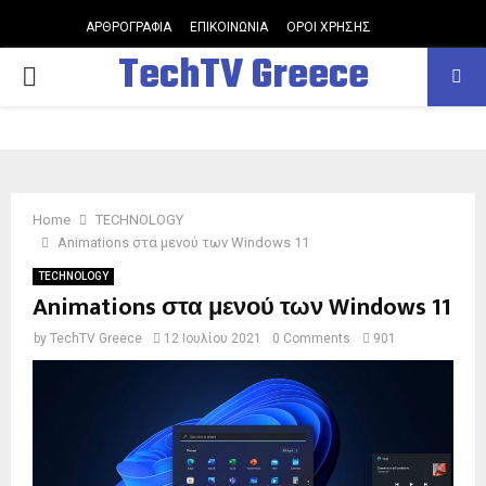
ΑΡΘΡΟΓΡΑΦΙΑ
ΕΠΙΚΟΙΝΩΝΙΑ
ΟΡΟΙ ΧΡΗΣΗΣ
TechTV Greece
PRIMARY
MENU
Home
TECHNOLOGY
Animations στα μενού των Windows 11
TECHNOLOGY
Animations στα μενού των Windows 11
by
TechTV Greece
12 Ιουλίου 2021
0 Comments
901