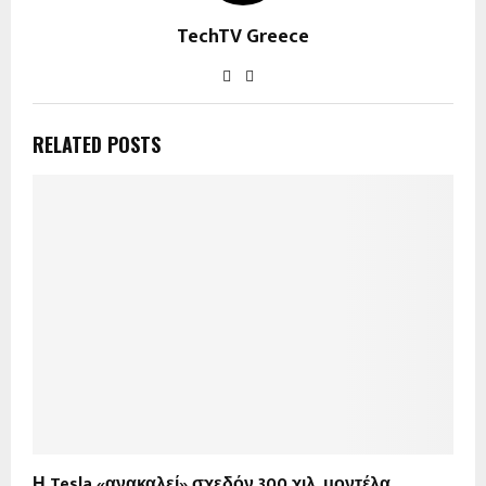
TechTV Greece
RELATED POSTS
Η Tesla «ανακαλεί» σχεδόν 300 χιλ. μοντέλα