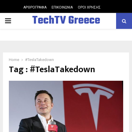
ΑΡΘΡΟΓΡΑΦΙΑ
ΕΠΙΚΟΙΝΩΝΙΑ
ΟΡΟΙ ΧΡΗΣΗΣ
TechTV Greece
PRIMARY
MENU
Home
#TeslaTakedown
Tag : #TeslaTakedown