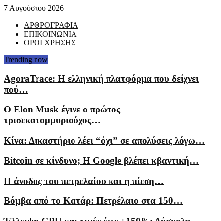
7 Αυγούστου 2026
ΑΡΘΡΟΓΡΑΦΙΑ
ΕΠΙΚΟΙΝΩΝΙΑ
ΟΡΟΙ ΧΡΗΣΗΣ
Trending now
AgoraTrace: Η ελληνική πλατφόρμα που δείχνει
πού…
Ο Elon Musk έγινε ο πρώτος
τρισεκατομμυριούχος…
Κίνα: Δικαστήριο λέει “όχι” σε απολύσεις λόγω…
Bitcoin σε κίνδυνο; Η Google βλέπει κβαντική…
Η άνοδος του πετρελαίου και η πίεση…
Βόμβα από το Κατάρ: Πετρέλαιο στα 150…
Έλλειψη GPU και τιμές έως +150%: Δύσκολα…