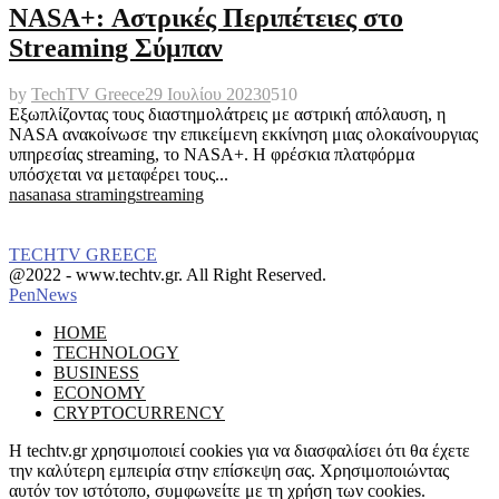
NASA+: Αστρικές Περιπέτειες στο
Streaming Σύμπαν
by
TechTV Greece
29 Ιουλίου 2023
0
510
Εξωπλίζοντας τους διαστημολάτρεις με αστρική απόλαυση, η
NASA ανακοίνωσε την επικείμενη εκκίνηση μιας ολοκαίνουργιας
υπηρεσίας streaming, το NASA+. Η φρέσκια πλατφόρμα
υπόσχεται να μεταφέρει τους...
nasa
nasa straming
streaming
TECHTV GREECE
Facebook
Instagram
@2022 - www.techtv.gr. All Right Reserved.
PenNews
Facebook
Instagram
HOME
TECHNOLOGY
BUSINESS
ECONOMY
CRYPTOCURRENCY
Η techtv.gr χρησιμοποιεί cookies για να διασφαλίσει ότι θα έχετε
την καλύτερη εμπειρία στην επίσκεψη σας. Χρησιμοποιώντας
αυτόν τον ιστότοπο, συμφωνείτε με τη χρήση των cookies.