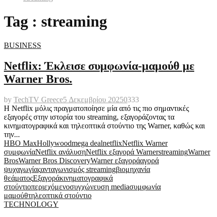
Tag : streaming
BUSINESS
Netflix: Έκλεισε συμφωνία-μαμούθ με
Warner Bros.
by
TechTV Greece
5 Δεκεμβρίου 2025
0
333
Η Netflix μόλις πραγματοποίησε μία από τις πιο σημαντικές
εξαγορές στην ιστορία του streaming, εξαγοράζοντας τα
κινηματογραφικά και τηλεοπτικά στούντιο της Warner, καθώς και
την...
HBO Max
Hollywood
mega deal
netflix
Netflix Warner
συμφωνία
Netflix ανάλυση
Netflix εξαγορά Warner
streaming
Warner
Bros
Warner Bros Discovery
Warner εξαγορά
αγορά
ψυχαγωγίας
ανταγωνισμός streaming
βιομηχανία
θεάματος
Εξαγορά
κινηματογραφικά
στούντιο
περιεχόμενο
συγχώνευση media
συμφωνία
μαμούθ
τηλεοπτικά στούντιο
TECHNOLOGY