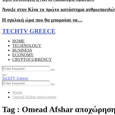
Άνοιξε στην Κίνα το πρώτο κατάστημα ανθρωποειδ
Η σχολική ώρα που θα μπορούσε να…
TECHTV GREECE
HOME
TECHNOLOGY
BUSINESS
ECONOMY
CRYPTOCURRENCY
Search
Search
for:
Facebook
Instagram
Primary
TechTV Greece
Menu
Search
Search
for:
Home
Omead Afshar αποχώρηση
Tag : Omead Afshar αποχώρησ