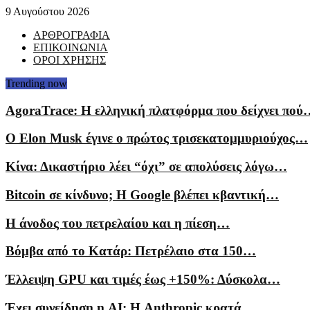
9 Αυγούστου 2026
ΑΡΘΡΟΓΡΑΦΙΑ
ΕΠΙΚΟΙΝΩΝΙΑ
ΟΡΟΙ ΧΡΗΣΗΣ
Trending now
AgoraTrace: Η ελληνική πλατφόρμα που δείχνει πού
Ο Elon Musk έγινε ο πρώτος τρισεκατομμυριούχος…
Κίνα: Δικαστήριο λέει “όχι” σε απολύσεις λόγω…
Bitcoin σε κίνδυνο; Η Google βλέπει κβαντική…
Η άνοδος του πετρελαίου και η πίεση…
Βόμβα από το Κατάρ: Πετρέλαιο στα 150…
Έλλειψη GPU και τιμές έως +150%: Δύσκολα…
Έχει συνείδηση η AI; Η Anthropic κρατά…