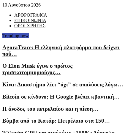
10 Αυγούστου 2026
ΑΡΘΡΟΓΡΑΦΙΑ
ΕΠΙΚΟΙΝΩΝΙΑ
ΟΡΟΙ ΧΡΗΣΗΣ
Trending now
AgoraTrace: Η ελληνική πλατφόρμα που δείχνει
πού…
Ο Elon Musk έγινε ο πρώτος
τρισεκατομμυριούχος…
Κίνα: Δικαστήριο λέει “όχι” σε απολύσεις λόγω…
Bitcoin σε κίνδυνο; Η Google βλέπει κβαντική…
Η άνοδος του πετρελαίου και η πίεση…
Βόμβα από το Κατάρ: Πετρέλαιο στα 150…
Έλλειψη GPU και τιμές έως +150%: Δύσκολα…