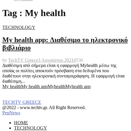
Tag : My health
TECHNOLOGY
My health app: Διαθέσιμο το ηλεκτρονικό
βιβλιάριο
by
TechTV Greece
3 Αυγούστου 2021
0
536
Διαθέσιμη από σήμερα είναι η εφαρμογή Myhealth μέσω της
οποίας οι πολίτες αποκτούν πρόσβαση στα δεδομένα που
διαθέτουν στην ηλεκτρονική συνταγογράφηση. Η εφαρμογή είναι
διαθέσιμη...
My health
My health app
Myhealth
Myhealth app
TECHTV GREECE
Facebook
Instagram
@2022 - www.techtv.gr. All Right Reserved.
PenNews
Facebook
Instagram
HOME
TECHNOLOGY