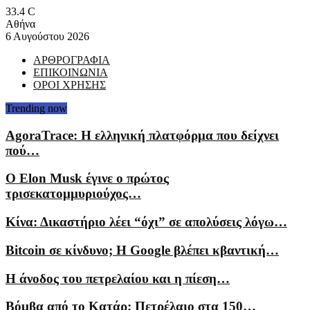
33.4
C
Αθήνα
6 Αυγούστου 2026
ΑΡΘΡΟΓΡΑΦΙΑ
ΕΠΙΚΟΙΝΩΝΙΑ
ΟΡΟΙ ΧΡΗΣΗΣ
Trending now
AgoraTrace: Η ελληνική πλατφόρμα που δείχνει
πού…
Ο Elon Musk έγινε ο πρώτος
τρισεκατομμυριούχος…
Κίνα: Δικαστήριο λέει “όχι” σε απολύσεις λόγω…
Bitcoin σε κίνδυνο; Η Google βλέπει κβαντική…
Η άνοδος του πετρελαίου και η πίεση…
Βόμβα από το Κατάρ: Πετρέλαιο στα 150…