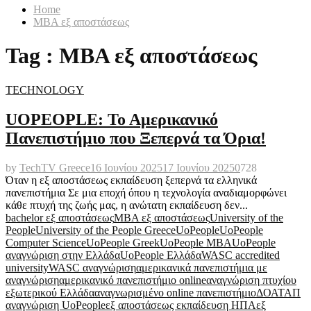
Home
MBA εξ αποστάσεως
Tag : MBA εξ αποστάσεως
TECHNOLOGY
UOPEOPLE: Το Αμερικανικό
Πανεπιστήμιο που Ξεπερνά τα Όρια!
by
TechTV Greece
16 Ιουνίου 2025
17 Ιουνίου 2025
0
728
Όταν η εξ αποστάσεως εκπαίδευση ξεπερνά τα ελληνικά
πανεπιστήμια Σε μια εποχή όπου η τεχνολογία αναδιαμορφώνει
κάθε πτυχή της ζωής μας, η ανώτατη εκπαίδευση δεν...
bachelor εξ αποστάσεως
MBA εξ αποστάσεως
University of the
People
University of the People Greece
UoPeople
UoPeople
Computer Science
UoPeople Greek
UoPeople MBA
UoPeople
αναγνώριση στην Ελλάδα
UoPeople Ελλάδα
WASC accredited
university
WASC αναγνώριση
αμερικανικά πανεπιστήμια με
αναγνώριση
αμερικανικό πανεπιστήμιο online
αναγνώριση πτυχίου
εξωτερικού Ελλάδα
αναγνωρισμένο online πανεπιστήμιο
ΔΟΑΤΑΠ
αναγνώριση UoPeople
εξ αποστάσεως εκπαίδευση ΗΠΑ
εξ