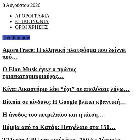
8 Αυγούστου 2026
ΑΡΘΡΟΓΡΑΦΙΑ
ΕΠΙΚΟΙΝΩΝΙΑ
ΟΡΟΙ ΧΡΗΣΗΣ
Trending now
AgoraTrace: Η ελληνική πλατφόρμα που δείχνει
πού…
Ο Elon Musk έγινε ο πρώτος
τρισεκατομμυριούχος…
Κίνα: Δικαστήριο λέει “όχι” σε απολύσεις λόγω…
Bitcoin σε κίνδυνο; Η Google βλέπει κβαντική…
Η άνοδος του πετρελαίου και η πίεση…
Βόμβα από το Κατάρ: Πετρέλαιο στα 150…
Έλλειψη GPU και τιμές έως +150%: Δύσκολα…