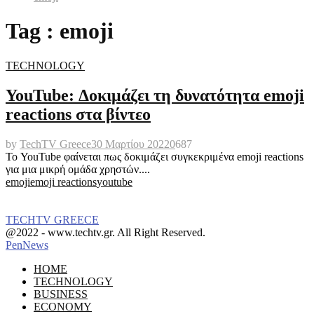
Tag : emoji
TECHNOLOGY
YouTube: Δοκιμάζει τη δυνατότητα emoji
reactions στα βίντεο
by
TechTV Greece
30 Μαρτίου 2022
0
687
Το YouTube φαίνεται πως δοκιμάζει συγκεκριμένα emoji reactions
για μια μικρή ομάδα χρηστών....
emoji
emoji reactions
youtube
TECHTV GREECE
Facebook
Instagram
@2022 - www.techtv.gr. All Right Reserved.
PenNews
Facebook
Instagram
HOME
TECHNOLOGY
BUSINESS
ECONOMY