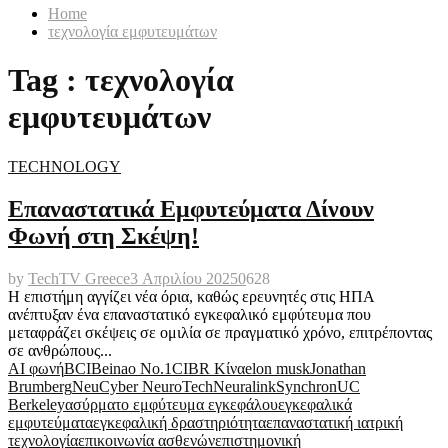
Home
τεχνολογία εμφυτευμάτων
Tag : τεχνολογία
εμφυτευμάτων
TECHNOLOGY
Επαναστατικά Εμφυτεύματα Δίνουν
Φωνή στη Σκέψη!
by
TechTV Greece
3 Απριλίου 2025
0
628
Η επιστήμη αγγίζει νέα όρια, καθώς ερευνητές στις ΗΠΑ
ανέπτυξαν ένα επαναστατικό εγκεφαλικό εμφύτευμα που
μεταφράζει σκέψεις σε ομιλία σε πραγματικό χρόνο, επιτρέποντας
σε ανθρώπους...
AI φωνή
BCI
Beinao No.1
CIBR Κίνα
elon musk
Jonathan
Brumberg
NeuCyber NeuroTech
Neuralink
Synchron
UC
Berkeley
ασύρματο εμφύτευμα εγκεφάλου
εγκεφαλικά
εμφυτεύματα
εγκεφαλική δραστηριότητα
επαναστατική ιατρική
τεχνολογία
επικοινωνία ασθενών
επιστημονική