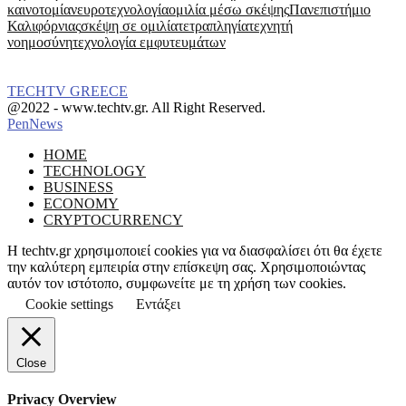
καινοτομία
νευροτεχνολογία
ομιλία μέσω σκέψης
Πανεπιστήμιο
Καλιφόρνιας
σκέψη σε ομιλία
τετραπληγία
τεχνητή
νοημοσύνη
τεχνολογία εμφυτευμάτων
TECHTV GREECE
Facebook
Instagram
@2022 - www.techtv.gr. All Right Reserved.
PenNews
Facebook
Instagram
HOME
TECHNOLOGY
BUSINESS
ECONOMY
CRYPTOCURRENCY
Η techtv.gr χρησιμοποιεί cookies για να διασφαλίσει ότι θα έχετε
την καλύτερη εμπειρία στην επίσκεψη σας. Χρησιμοποιώντας
αυτόν τον ιστότοπο, συμφωνείτε με τη χρήση των cookies.
Cookie settings
Εντάξει
Close
Privacy Overview