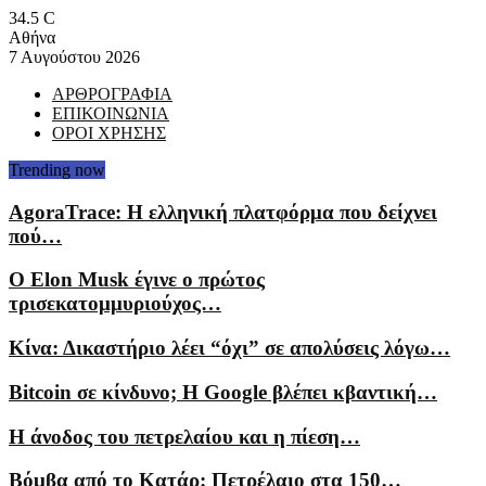
34.5
C
Αθήνα
7 Αυγούστου 2026
ΑΡΘΡΟΓΡΑΦΙΑ
ΕΠΙΚΟΙΝΩΝΙΑ
ΟΡΟΙ ΧΡΗΣΗΣ
Trending now
AgoraTrace: Η ελληνική πλατφόρμα που δείχνει
πού…
Ο Elon Musk έγινε ο πρώτος
τρισεκατομμυριούχος…
Κίνα: Δικαστήριο λέει “όχι” σε απολύσεις λόγω…
Bitcoin σε κίνδυνο; Η Google βλέπει κβαντική…
Η άνοδος του πετρελαίου και η πίεση…
Βόμβα από το Κατάρ: Πετρέλαιο στα 150…