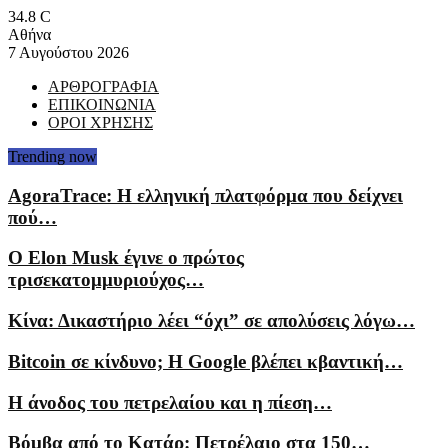
34.8
C
Αθήνα
7 Αυγούστου 2026
ΑΡΘΡΟΓΡΑΦΙΑ
ΕΠΙΚΟΙΝΩΝΙΑ
ΟΡΟΙ ΧΡΗΣΗΣ
Trending now
AgoraTrace: Η ελληνική πλατφόρμα που δείχνει
πού…
Ο Elon Musk έγινε ο πρώτος
τρισεκατομμυριούχος…
Κίνα: Δικαστήριο λέει “όχι” σε απολύσεις λόγω…
Bitcoin σε κίνδυνο; Η Google βλέπει κβαντική…
Η άνοδος του πετρελαίου και η πίεση…
Βόμβα από το Κατάρ: Πετρέλαιο στα 150…