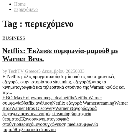
Home
περιεχόμενο
Tag : περιεχόμενο
BUSINESS
Netflix: Έκλεισε συμφωνία-μαμούθ με
Warner Bros.
by
TechTV Greece
5 Δεκεμβρίου 2025
0
333
Η Netflix μόλις πραγματοποίησε μία από τις πιο σημαντικές
εξαγορές στην ιστορία του streaming, εξαγοράζοντας τα
κινηματογραφικά και τηλεοπτικά στούντιο της Warner, καθώς και
την...
HBO Max
Hollywood
mega deal
netflix
Netflix Warner
συμφωνία
Netflix ανάλυση
Netflix εξαγορά Warner
streaming
Warner
Bros
Warner Bros Discovery
Warner εξαγορά
αγορά
ψυχαγωγίας
ανταγωνισμός streaming
βιομηχανία
θεάματος
Εξαγορά
κινηματογραφικά
στούντιο
περιεχόμενο
συγχώνευση media
συμφωνία
μαμούθ
τηλεοπτικά στούντιο