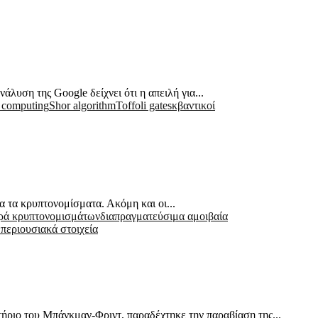
λυση της Google δείχνει ότι η απειλή για...
 computing
Shor algorithm
Toffoli gates
κβαντικοί
 τα κρυπτονομίσματα. Ακόμη και οι...
ρά κρυπτονομισμάτων
διαπραγματεύσιμα αμοιβαία
περιουσιακά στοιχεία
ήριο του Μπάνκμαν-Φριντ, παραδέχτηκε την παραβίαση της...