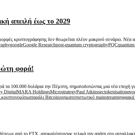
ική απειλή έως το 2029
μορφές κρυπτογράφησης δεν θεωρείται πλέον μακρινό σενάριο. Νέα ανά
graphy
google
Google Research
post-quantum cryptography
PQC
quantum
πρώτη φορά!
ρά τα 100.000 δολάρια την Πέμπτη, σηματοδοτώντας μια νέα εποχή για
y Digital
MARA Holdings
Microstrategy
Paul Atkins
sec
tokenisation
αγο
.
κρυπτονομίσματα
ράλι Bitcoin
χρηματοπιστωτικό mainstream
ψηφιακά 
θέσεων από το FTX, αποκαλύπτοντας τελικά την απάτη στο ανταλλακτ