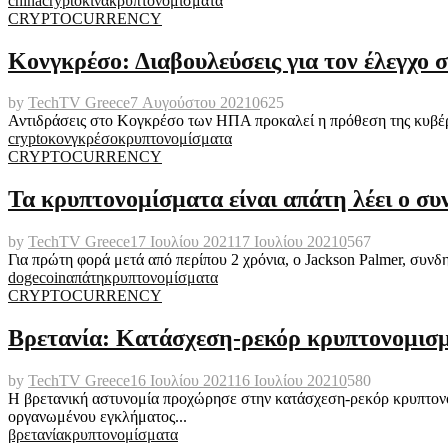
china
crypto
κίνα
κρυπτονομίσματα
CRYPTOCURRENCY
Κονγκρέσο: Διαβουλεύσεις για τον έλεγχο
by
TechTV Greece
7 Αυγούστου 2021
0
625
Αντιδράσεις στο Κογκρέσο των ΗΠΑ προκαλεί η πρόθεση της κυβέρνη
crypto
κονγκρέσο
κρυπτονομίσματα
CRYPTOCURRENCY
Τα κρυπτονομίσματα είναι απάτη λέει ο συ
by
TechTV Greece
17 Ιουλίου 2021
17 Ιουλίου 2021
0
567
Για πρώτη φορά μετά από περίπου 2 χρόνια, ο Jackson Palmer, συνδη
dogecoin
απάτη
κρυπτονομίσματα
CRYPTOCURRENCY
Βρετανία: Κατάσχεση-ρεκόρ κρυπτονομισ
by
TechTV Greece
16 Ιουλίου 2021
16 Ιουλίου 2021
0
580
Η βρετανική αστυνομία προχώρησε στην κατάσχεση-ρεκόρ κρυπτονομ
οργανωμένου εγκλήματος...
βρετανία
κρυπτονομίσματα