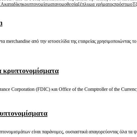
ΠΑ
καταδίκη
κρυπτονομίσματα
νομοθεσία
ξέπλυμα χρήματος
πρόστιμο
Τ
n
ντα merchandise από την ιστοσελίδα της εταιρείας χρησιμοποιώντας 
α κρυπτονομίσματα
rance Corporation (FDIC) και Office of the Comptroller of the Curr
ρυπτονομίσματα
τονομισμάτων είναι παράνομες, ουσιαστικά απαγορεύοντας όλα τα ψηφ