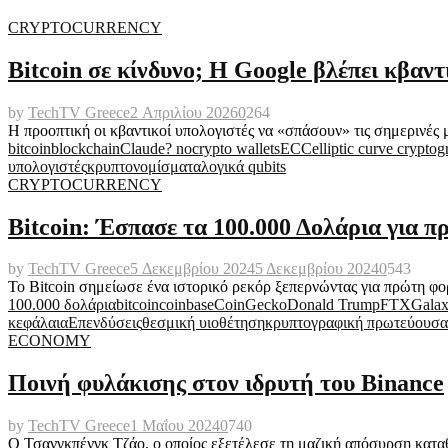
CRYPTOCURRENCY
Bitcoin σε κίνδυνο; Η Google βλέπει κβαντ
by
TechTV Greece
2 Απριλίου 2026
0
264
Η προοπτική οι κβαντικοί υπολογιστές να «σπάσουν» τις σημερινές 
bitcoin
blockchain
Claude? no
crypto wallets
ECC
elliptic curve crypto
υπολογιστές
κρυπτονομίσματα
λογικά qubits
CRYPTOCURRENCY
Bitcoin: Έσπασε τα 100.000 Δολάρια για 
by
TechTV Greece
5 Δεκεμβρίου 2024
5 Δεκεμβρίου 2024
0
543
Το Bitcoin σημείωσε ένα ιστορικό ρεκόρ ξεπερνώντας για πρώτη φο
100.000 δολάρια
bitcoin
coinbase
CoinGecko
Donald Trump
FTX
Galax
κεφάλαια
Επενδύσεις
θεσμική υιοθέτηση
κρυπτογραφική πρωτεύουσα
ECONOMY
Ποινή φυλάκισης στον ιδρυτή του Binance
by
TechTV Greece
1 Μαΐου 2024
0
740
Ο Τσανγκπένγκ Τζάο, ο οποίος εξετέλεσε τη μαζική απόσυρση κατα