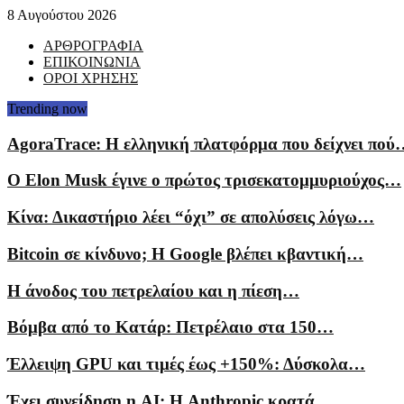
8 Αυγούστου 2026
ΑΡΘΡΟΓΡΑΦΙΑ
ΕΠΙΚΟΙΝΩΝΙΑ
ΟΡΟΙ ΧΡΗΣΗΣ
Trending now
AgoraTrace: Η ελληνική πλατφόρμα που δείχνει πού
Ο Elon Musk έγινε ο πρώτος τρισεκατομμυριούχος…
Κίνα: Δικαστήριο λέει “όχι” σε απολύσεις λόγω…
Bitcoin σε κίνδυνο; Η Google βλέπει κβαντική…
Η άνοδος του πετρελαίου και η πίεση…
Βόμβα από το Κατάρ: Πετρέλαιο στα 150…
Έλλειψη GPU και τιμές έως +150%: Δύσκολα…
Έχει συνείδηση η AI; Η Anthropic κρατά…