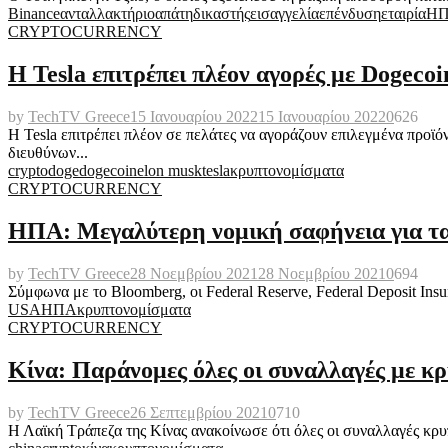
Binance
ανταλλακτήριο
απάτη
δικαστής
εισαγγελία
επένδυση
εταιρία
Η
CRYPTOCURRENCY
Η Tesla επιτρέπει πλέον αγορές με Dogecoi
by
TechTV Greece
15 Ιανουαρίου 2022
15 Ιανουαρίου 2022
0
626
Η Tesla επιτρέπει πλέον σε πελάτες να αγοράζουν επιλεγμένα προϊό
διευθύνων...
crypto
doge
dogecoin
elon musk
tesla
κρυπτονομίσματα
CRYPTOCURRENCY
ΗΠΑ: Μεγαλύτερη νομική σαφήνεια για τ
by
TechTV Greece
28 Νοεμβρίου 2021
28 Νοεμβρίου 2021
0
694
Σύμφωνα με το Bloomberg, οι Federal Reserve, Federal Deposit Insu
USA
ΗΠΑ
κρυπτονομίσματα
CRYPTOCURRENCY
Κίνα: Παράνομες όλες οι συναλλαγές με κ
by
TechTV Greece
26 Σεπτεμβρίου 2021
0
710
Η Λαϊκή Τράπεζα της Κίνας ανακοίνωσε ότι όλες οι συναλλαγές κρυπ