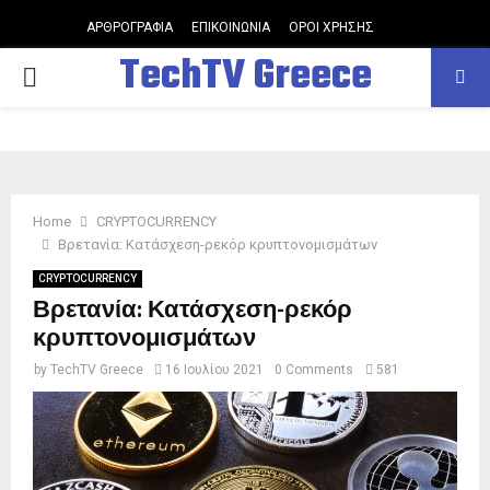
ΑΡΘΡΟΓΡΑΦΙΑ
ΕΠΙΚΟΙΝΩΝΙΑ
ΟΡΟΙ ΧΡΗΣΗΣ
TechTV Greece
PRIMARY
MENU
Home
CRYPTOCURRENCY
Βρετανία: Κατάσχεση-ρεκόρ κρυπτονομισμάτων
CRYPTOCURRENCY
Βρετανία: Κατάσχεση-ρεκόρ
κρυπτονομισμάτων
by
TechTV Greece
16 Ιουλίου 2021
0 Comments
581