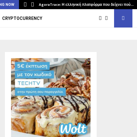
AgoraTrace: Η ελληνική πλατφόρμα που δείχνει πού…
NG NOW
CRYPTOCURRENCY