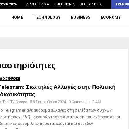
Η σχολική ώρα που θα μπορούσε να…
στου 2026
ΑΡΘΡΟΓΡΑΦΙΑ
ΕΠΙΚΟΙΝΩΝΙΑ
ΟΡΟΙ ΧΡΗΣΗΣ
TRENDI
HOME
TECHNOLOGY
BUSINESS
ECONOMY
δραστηριότητες
TECHNOLOGY
Telegram: Σιωπηλές Αλλαγές στην Πολιτική
Ιδιωτικότητας
by
TechTV Greece
8 Σεπτεμβρίου 2024
0 Comments
443
Το Telegram έκανε αθόρυβα αλλαγές στη σελίδα των συχνών
ερωτήσεων (FAQ), αφαιρώντας τη διατύπωση που ανέφερε ότι οι
ιδιωτικές συνομιλίες προστατεύονται και ότι «δεν