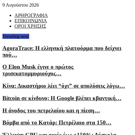
9 Αυγούστου 2026
ΑΡΘΡΟΓΡΑΦΙΑ
ΕΠΙΚΟΙΝΩΝΙΑ
ΟΡΟΙ ΧΡΗΣΗΣ
Trending now
AgoraTrace: Η ελληνική πλατφόρμα που δείχνει
πού…
Ο Elon Musk έγινε ο πρώτος
τρισεκατομμυριούχος…
Κίνα: Δικαστήριο λέει “όχι” σε απολύσεις λόγω…
Bitcoin σε κίνδυνο; Η Google βλέπει κβαντική…
Η άνοδος του πετρελαίου και η πίεση…
Βόμβα από το Κατάρ: Πετρέλαιο στα 150…
Έλλειψη GPU και τιμές έως +150%: Δύσκολα…