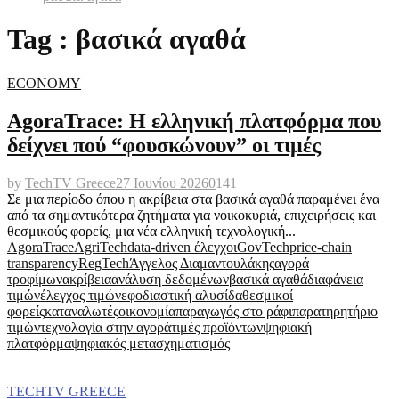
Tag : βασικά αγαθά
ECONOMY
AgoraTrace: Η ελληνική πλατφόρμα που
δείχνει πού “φουσκώνουν” οι τιμές
by
TechTV Greece
27 Ιουνίου 2026
0
141
Σε μια περίοδο όπου η ακρίβεια στα βασικά αγαθά παραμένει ένα
από τα σημαντικότερα ζητήματα για νοικοκυριά, επιχειρήσεις και
θεσμικούς φορείς, μια νέα ελληνική τεχνολογική...
AgoraTrace
AgriTech
data-driven έλεγχοι
GovTech
price-chain
transparency
RegTech
Άγγελος Διαμαντουλάκης
αγορά
τροφίμων
ακρίβεια
ανάλυση δεδομένων
βασικά αγαθά
διαφάνεια
τιμών
έλεγχος τιμών
εφοδιαστική αλυσίδα
θεσμικοί
φορείς
καταναλωτές
οικονομία
παραγωγός στο ράφι
παρατηρητήριο
τιμών
τεχνολογία στην αγορά
τιμές προϊόντων
ψηφιακή
πλατφόρμα
ψηφιακός μετασχηματισμός
TECHTV GREECE