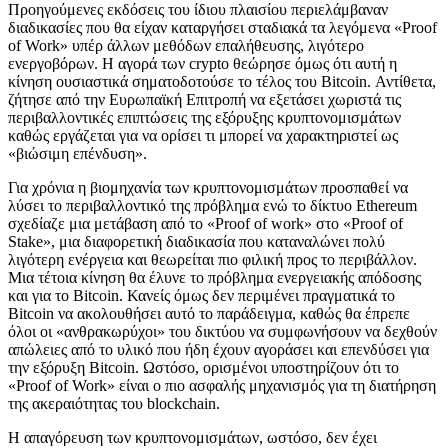
Προηγούμενες εκδόσεις του ίδιου πλαισίου περιελάμβαναν
διαδικασίες που θα είχαν καταργήσει σταδιακά τα λεγόμενα «Proof
of Work» υπέρ άλλων μεθόδων επαλήθευσης, λιγότερο
ενεργοβόρων. Η αγορά των crypto θεώρησε όμως ότι αυτή η
κίνηση ουσιαστικά σηματοδοτούσε το τέλος του Bitcoin. Αντίθετα,
ζήτησε από την Ευρωπαϊκή Επιτροπή να εξετάσει χωριστά τις
περιβαλλοντικές επιπτώσεις της εξόρυξης κρυπτονομισμάτων
καθώς εργάζεται για να ορίσει τι μπορεί να χαρακτηριστεί ως
«βιώσιμη επένδυση».
Για χρόνια η βιομηχανία των κρυπτονομισμάτων προσπαθεί να
λύσει το περιβαλλοντικό της πρόβλημα ενώ το δίκτυο Ethereum
σχεδίαζε μια μετάβαση από το «Proof of work» στο «Proof of
Stake», μια διαφορετική διαδικασία που καταναλώνει πολύ
λιγότερη ενέργεια και θεωρείται πιο φιλική προς το περιβάλλον.
Μια τέτοια κίνηση θα έλυνε το πρόβλημα ενεργειακής απόδοσης
και για το Bitcoin. Κανείς όμως δεν περιμένει πραγματικά το
Bitcoin να ακολουθήσει αυτό το παράδειγμα, καθώς θα έπρεπε
όλοι οι «ανθρακωρύχοι» του δικτύου να συμφωνήσουν να δεχθούν
απώλειες από το υλικό που ήδη έχουν αγοράσει και επενδύσει για
την εξόρυξη Bitcoin. Ωστόσο, ορισμένοι υποστηρίζουν ότι το
«Proof of Work» είναι ο πιο ασφαλής μηχανισμός για τη διατήρηση
της ακεραιότητας του blockchain.
Η απαγόρευση των κρυπτονομισμάτων, ωστόσο, δεν έχει