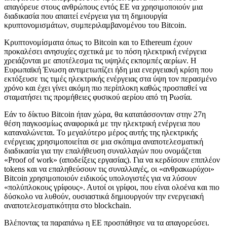
απαγόρευε στους ανθρώπους εντός ΕΕ να χρησιμοποιούν μια
διαδικασία που απαιτεί ενέργεια για τη δημιουργία
κρυπτονομισμάτων, συμπεριλαμβανομένου του Bitcoin.
Κρυπτονομίσματα όπως το Bitcoin και το Ethereum έχουν
προκαλέσει ανησυχίες σχετικά με το πόση ηλεκτρική ενέργεια
χρειάζονται με αποτέλεσμα τις υψηλές εκπομπές αερίων. Η
Ευρωπαϊκή Ένωση αντιμετωπίζει ήδη μια ενεργειακή κρίση που
εκτόξευσε τις τιμές ηλεκτρικής ενέργειας στα ύψη τον περασμένο
χρόνο και έχει γίνει ακόμη πιο περίπλοκη καθώς προσπαθεί να
σταματήσει τις προμήθειες φυσικού αερίου από τη Ρωσία.
Εάν το δίκτυο Bitcoin ήταν χώρα, θα κατατάσσονταν στην 27η
θέση παγκοσμίως αναφορικά με την ηλεκτρική ενέργεια που
καταναλώνεται. Το μεγαλύτερο μέρος αυτής της ηλεκτρικής
ενέργειας χρησιμοποιείται σε μια σκόπιμα αναποτελεσματική
διαδικασία για την επαλήθευση συναλλαγών που ονομάζεται
«Proof of work» (αποδείξεις εργασίας). Για να κερδίσουν επιπλέον
tokens και να επαληθεύσουν τις συναλλαγές, οι «ανθρακωρύχοι»
Bitcoin χρησιμοποιούν ειδικούς υπολογιστές για να λύσουν
«πολύπλοκους γρίφους». Αυτοί οι γρίφοι, που είναι ολοένα και πιο
δύσκολο να λυθούν, ουσιαστικά δημιουργούν την ενεργειακή
αναποτελεσματικότητα στο blockchain.
Βλέποντας τα παραπάνω η ΕΕ προσπάθησε να τα απαγορεύσει.