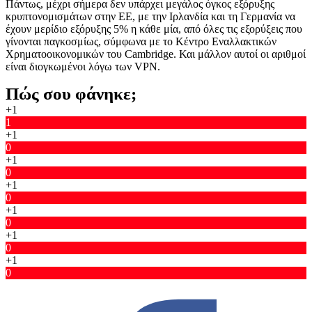
Πάντως, μέχρι σήμερα δεν υπάρχει μεγάλος όγκος εξόρυξης
κρυπτονομισμάτων στην ΕΕ, με την Ιρλανδία και τη Γερμανία να
έχουν μερίδιο εξόρυξης 5% η κάθε μία, από όλες τις εξορύξεις που
γίνονται παγκοσμίως, σύμφωνα με το Κέντρο Εναλλακτικών
Χρηματοοικονομικών του Cambridge. Και μάλλον αυτοί οι αριθμοί
είναι διογκωμένοι λόγω των VPN.
Πώς σου φάνηκε;
+1
1
+1
0
+1
0
+1
0
+1
0
+1
0
+1
0