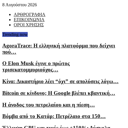
8 Αυγούστου 2026
ΑΡΘΡΟΓΡΑΦΙΑ
ΕΠΙΚΟΙΝΩΝΙΑ
ΟΡΟΙ ΧΡΗΣΗΣ
Trending now
AgoraTrace: Η ελληνική πλατφόρμα που δείχνει
πού…
Ο Elon Musk έγινε ο πρώτος
τρισεκατομμυριούχος…
Κίνα: Δικαστήριο λέει “όχι” σε απολύσεις λόγω…
Bitcoin σε κίνδυνο; Η Google βλέπει κβαντική…
Η άνοδος του πετρελαίου και η πίεση…
Βόμβα από το Κατάρ: Πετρέλαιο στα 150…
Έλλειψη GPU και τιμές έως +150%: Δύσκολα…