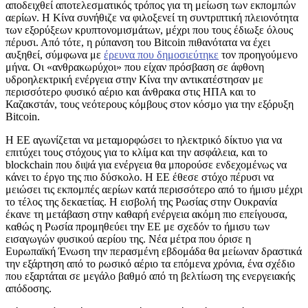
αποδειχθεί αποτελεσματικός τρόπος για τη μείωση των εκπομπών
αερίων. Η Κίνα συνήθιζε να φιλοξενεί τη συντριπτική πλειονότητα
των εξορύξεων κρυπτονομισμάτων, μέχρι που τους έδιωξε όλους
πέρυσι. Από τότε, η ρύπανση του Bitcoin πιθανότατα να έχει
αυξηθεί, σύμφωνα με
έρευνα που δημοσιεύτηκε
τον προηγούμενο
μήνα. Οι «ανθρακωρύχοι» που είχαν πρόσβαση σε άφθονη
υδροηλεκτρική ενέργεια στην Κίνα την αντικατέστησαν με
περισσότερο φυσικό αέριο και άνθρακα στις ΗΠΑ και το
Καζακστάν, τους νεότερους κόμβους στον κόσμο για την εξόρυξη
Bitcoin.
Η ΕΕ αγωνίζεται να μεταμορφώσει το ηλεκτρικό δίκτυο για να
επιτύχει τους στόχους για το κλίμα και την ασφάλεια, και το
blockchain που διψά για ενέργεια θα μπορούσε ενδεχομένως να
κάνει το έργο της πιο δύσκολο. Η ΕΕ έθεσε στόχο πέρυσι να
μειώσει τις εκπομπές αερίων κατά περισσότερο από το ήμισυ μέχρι
το τέλος της δεκαετίας. Η εισβολή της Ρωσίας στην Ουκρανία
έκανε τη μετάβαση στην καθαρή ενέργεια ακόμη πιο επείγουσα,
καθώς η Ρωσία προμηθεύει την ΕΕ με σχεδόν το ήμισυ των
εισαγωγών φυσικού αερίου της. Νέα μέτρα που όρισε η
Ευρωπαϊκή Ένωση την περασμένη εβδομάδα θα μείωναν δραστικά
την εξάρτηση από το ρωσικό αέριο τα επόμενα χρόνια, ένα σχέδιο
που εξαρτάται σε μεγάλο βαθμό από τη βελτίωση της ενεργειακής
απόδοσης.