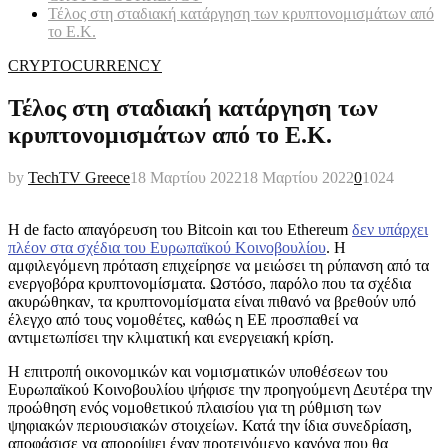
Τέλος στη σταδιακή κατάργηση των κρυπτονομισμάτων από
το Ε.Κ.
CRYPTOCURRENCY
Τέλος στη σταδιακή κατάργηση των
κρυπτονομισμάτων από το Ε.Κ.
by
TechTV Greece
18 Μαρτίου 2022
18 Μαρτίου 2022
0
1024
Η de facto απαγόρευση του Bitcoin και του Ethereum
δεν υπάρχει
πλέον στα σχέδια του Ευρωπαϊκού Κοινοβουλίου
. Η
αμφιλεγόμενη πρόταση επιχείρησε να μειώσει τη ρύπανση από τα
ενεργοβόρα κρυπτονομίσματα. Ωστόσο, παρόλο που τα σχέδια
ακυρώθηκαν, τα κρυπτονομίσματα είναι πιθανό να βρεθούν υπό
έλεγχο από τους νομοθέτες, καθώς η ΕΕ προσπαθεί να
αντιμετωπίσει την κλιματική και ενεργειακή κρίση.
Η επιτροπή οικονομικών και νομισματικών υποθέσεων του
Ευρωπαϊκού Κοινοβουλίου ψήφισε την προηγούμενη Δευτέρα την
προώθηση ενός νομοθετικού πλαισίου για τη ρύθμιση των
ψηφιακών περιουσιακών στοιχείων. Κατά την ίδια συνεδρίαση,
αποφάσισε να απορρίψει έναν προτεινόμενο κανόνα που θα