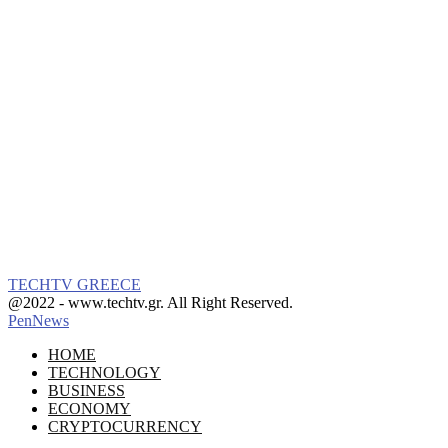
TECHTV GREECE
Facebook
Instagram
@2022 - www.techtv.gr. All Right Reserved.
PenNews
Facebook
Instagram
HOME
TECHNOLOGY
BUSINESS
ECONOMY
CRYPTOCURRENCY