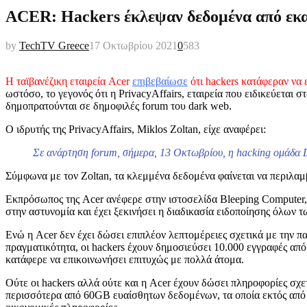
ACER: Hackers έκλεψαν δεδομένα από εκα
by
TechTV Greece
17 Οκτωβρίου 2021
0
583
Η ταϊβανέζικη εταιρεία Acer
επιβεβαίωσε
ότι hackers κατάφεραν να 
ωστόσο, το γεγονός ότι η PrivacyAffairs, εταιρεία που ειδικεύεται
δημοπρατούνται σε δημοφιλές forum του dark web.
Ο ιδρυτής της PrivacyAffairs, Miklos Zoltan, είχε αναφέρει:
Σε ανάρτηση forum, σήμερα, 13 Οκτωβρίου, η hacking ομάδα Des
Σύμφωνα με τον Zoltan, τα κλεμμένα δεδομένα φαίνεται να περιλαμ
Εκπρόσωπος της Acer ανέφερε στην ιστοσελίδα Bleeping Computer, 
στην αστυνομία και έχει ξεκινήσει η διαδικασία ειδοποίησης όλων
Ενώ η Acer δεν έχει δώσει επιπλέον λεπτομέρειες σχετικά με την πα
πραγματικότητα, οι hackers έχουν δημοσιεύσει 10.000 εγγραφές από 
κατάφερε να επικοινωνήσει επιτυχώς με πολλά άτομα.
Ούτε οι hackers αλλά ούτε και η Acer έχουν δώσει πληροφορίες σχετι
περισσότερα από 60GB ευαίσθητων δεδομένων, τα οποία εκτός από π