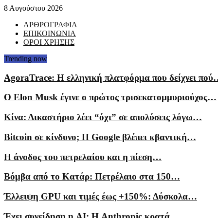
8 Αυγούστου 2026
ΑΡΘΡΟΓΡΑΦΙΑ
ΕΠΙΚΟΙΝΩΝΙΑ
ΟΡΟΙ ΧΡΗΣΗΣ
Trending now
AgoraTrace: Η ελληνική πλατφόρμα που δείχνει πού
Ο Elon Musk έγινε ο πρώτος τρισεκατομμυριούχος…
Κίνα: Δικαστήριο λέει “όχι” σε απολύσεις λόγω…
Bitcoin σε κίνδυνο; Η Google βλέπει κβαντική…
Η άνοδος του πετρελαίου και η πίεση…
Βόμβα από το Κατάρ: Πετρέλαιο στα 150…
Έλλειψη GPU και τιμές έως +150%: Δύσκολα…
Έχει συνείδηση η AI; Η Anthropic κρατά…