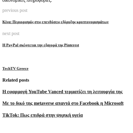
οικονομικές πληροφορίες.
previous post
Κίνα: Περιορισμός στις επενδύσεις εξόρυξης κρυπτονομισμάτων
next post
H PayPal σκέφτεται την εξαγορά της Pinterest
TechTV Greece
Related posts
Η εφαρμογή YouTube Vanced τερματίζει τη λειτουργία της
Mε το δικό της metaverse απαντά στο Facebook η Microsoft
TikTok: Πως επιδρά στην ψυχική υγεία