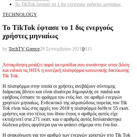
Το TikTok έφτασε το 1 δις ενεργούς χρήστες μηνιαίως
TECHNOLOGY
Το TikTok έφτασε το 1 δις ενεργούς
χρήστες μηνιαίως
by
TechTV Greece
28 Σεπτεμβρίου 2021
0
635
Ασταμάτητη μοιάζει παρά τα εμπόδια που συνάντησε στην Δύση
και ειδικά τις ΗΠΑ η κινεζική πλατφόρμα κοινωνικής δικτύωσης
Tik Tok.
Η πλατφόρμα στην οποία οι χρήστες ανεβάζουν σύντομης
διάρκειας βίντεο και είναι ιδιαίτερα δημοφιλής σε παιδιά και
εφήβους έσπασε το φράγμα του ενός δισ. σε αριθμό ενεργών
χρηστών μηνιαίως. Ενδεικτικό της αλματώδους πορείας του Tik
Tok είναι πώς στις αρχές του 2018 η πλατφόρμα διέθετε 55 εκατ.
χρήστες και στο τέλος του ίδιου έτους ο αριθμός αυτός είχε
εκτοξευτεί στα 271 εκατ. και ο αριθμός αυτός διπλασιάστηκε
δώδεκα μήνες αργότερα για να φτάσει σήμερα στο ένα δισ.
Η ανακοίνωση για τον αριθμό των ενεργών χρηστών στο Tik Tok