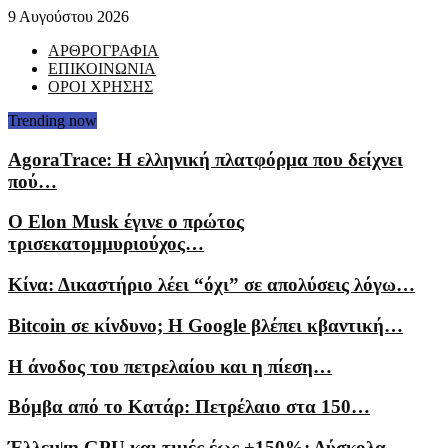
9 Αυγούστου 2026
ΑΡΘΡΟΓΡΑΦΙΑ
ΕΠΙΚΟΙΝΩΝΙΑ
ΟΡΟΙ ΧΡΗΣΗΣ
Trending now
AgoraTrace: Η ελληνική πλατφόρμα που δείχνει
πού…
Ο Elon Musk έγινε ο πρώτος
τρισεκατομμυριούχος…
Κίνα: Δικαστήριο λέει “όχι” σε απολύσεις λόγω…
Bitcoin σε κίνδυνο; Η Google βλέπει κβαντική…
Η άνοδος του πετρελαίου και η πίεση…
Βόμβα από το Κατάρ: Πετρέλαιο στα 150…
Έλλειψη GPU και τιμές έως +150%: Δύσκολα…