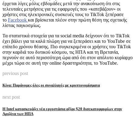
έρχεται λίγες μόλις εβδομάδες μετά την ανακοίνωση ότι στις
τελευταίες μετρήσεις για τις εφαρμογές που «κατεβάζουν» οι
χρήστες στις ηλεκτρονικές συσκευές τους το TikTok ξεπέρασε
το
Facebook
και βρίσκεται πλέον στην πρώτη θέση της σχετικής
λίστας παγκοσμίως.
Τα στατιστικά στοιχεία για τα social media δείχνουν ότι το TikTok
έχει βάλει για τα καλά πλώρη για να ξεπεράσει και το YouTube σε
επίπεδο χρόνου θέασης. Πιο συγκεκριμένα οι χρήστες του TikTok
στην καρδιά του δυτικού κόσμου, τις ΗΠΑ και τη Βρετανία,
περνούν σε αυτό περισσότερη ώρα από ότι στον απόλυτο κυρίαρχο
μέχρι τώρα σε αυτή την online δραστηριότητα, το YouTube.
previous post
Κίνα: Παράνομες όλες οι συναλλαγές με κρυπτονομίσματα
next post
Η Intel κατασκευάζει νέα εργοστάσια αξίας $20 δισεκατομμυρίων στην
Αριζόνα των ΗΠΑ