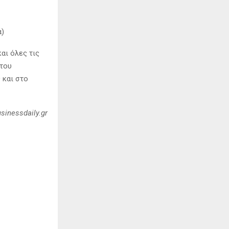
α)
αι όλες τις
 του
 και στο
sinessdaily.gr