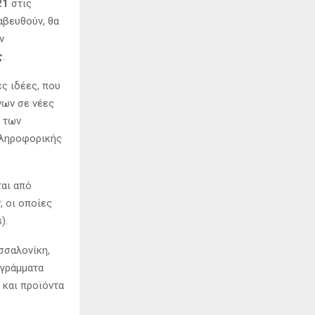
21
στις
αβευθούν, θα
ν
ς
.
ς ιδέες, που
νων σε νέες
 των
πληροφορικής
ται από
 οι οποίες
).
σσαλονίκη,
ογράμματα
 και προϊόντα