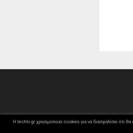
Η techtv.gr χρησιμοποιεί cookies για να διασφαλίσει ότι 