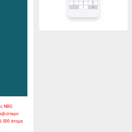
ος NBG
ροβιότερο
6.500 άτομα.