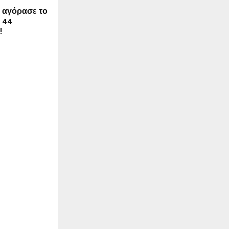
 αγόρασε το
ι 44
!