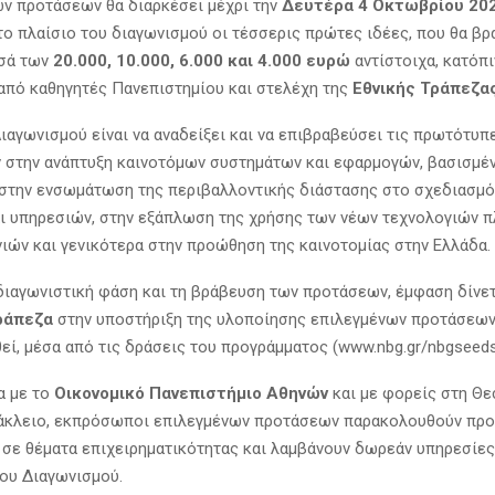
ν προτάσεων θα διαρκέσει μέχρι την
Δευτέρα 4 Οκτωβρίου 20
στο πλαίσιο του διαγωνισμού οι τέσσερις πρώτες ιδέες, που θα βρ
οσά των
20.000, 10.000, 6.000 και 4.000 ευρώ
αντίστοιχα, κατόπι
από καθηγητές Πανεπιστημίου και στελέχη της
Εθνικής Τράπεζα
ιαγωνισμού είναι να αναδείξει και να επιβραβεύσει τις πρωτότυπε
 στην ανάπτυξη καινοτόμων συστημάτων και εφαρμογών, βασισμέ
 στην ενσωμάτωση της περιβαλλοντικής διάστασης στο σχεδιασμό
ι υπηρεσιών, στην εξάπλωση της χρήσης των νέων τεχνολογιών 
νιών και γενικότερα στην προώθηση της καινοτομίας στην Ελλάδα.
διαγωνιστική φάση και τη βράβευση των προτάσεων, έμφαση δίνε
ράπεζα
στην υποστήριξη της υλοποίησης επιλεγμένων προτάσεων,
θεί, μέσα από τις δράσεις του προγράμματος (www.nbg.gr/nbgseeds
α με το
Οικονομικό Πανεπιστήμιο Αθηνών
και με φορείς στη Θε
άκλειο, εκπρόσωποι επιλεγμένων προτάσεων παρακολουθούν πρ
 σε θέματα επιχειρηματικότητας και λαμβάνουν δωρεάν υπηρεσίες
ου Διαγωνισμού.