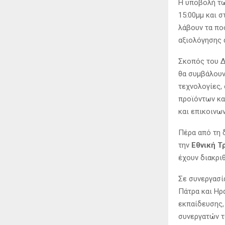
Η υποβολή τω
15:00μμ και 
λάβουν τα π
αξιολόγησης 
Σκοπός του Δ
θα συμβάλουν
τεχνολογίες,
προϊόντων κα
και επικοινω
Πέρα από τη 
την
Εθνική Τ
έχουν διακρι
Σε συνεργασί
Πάτρα και Ηρ
εκπαίδευσης,
συνεργατών τ