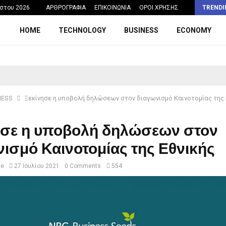
Η σχολική ώρα που θα μπορούσε να…
στου 2026
ΑΡΘΡΟΓΡΑΦΙΑ
ΕΠΙΚΟΙΝΩΝΙΑ
ΟΡΟΙ ΧΡΗΣΗΣ
TRENDI
HOME
TECHNOLOGY
BUSINESS
ECONOMY
NESS
Ξεκίνησε η υποβολή δηλώσεων στον διαγωνισμό Καινοτομίας της 
ησε η υποβολή δηλώσεων στον
ισμό Καινοτομίας της Εθνικής
ce
27 Ιουλίου 2021
0 Comments
554