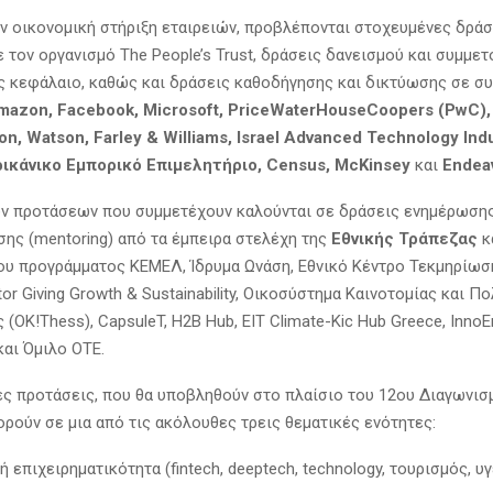
ην οικονομική στήριξη εταιρειών, προβλέπονται στοχευμένες δράσ
 τον οργανισμό The People’s Trust, δράσεις δανεισμού και συμμε
ς κεφάλαιο, καθώς και δράσεις καθοδήγησης και δικτύωσης σε συ
mazon, Facebook, Microsoft, PriceWaterHouseCoopers (PwC),
on, Watson, Farley & Williams, Israel Advanced Technology Indus
ικάνικο Εμπορικό Επιμελητήριο, Census, ΜcKinsey
και
Endea
ν προτάσεων που συμμετέχουν καλούνται σε δράσεις ενημέρωσης
σης (mentoring) από τα έμπειρα στελέχη της
Εθνικής Τράπεζας
κ
ου προγράμματος KEMEΛ, Ίδρυμα Ωνάση, Εθνικό Κέντρο Τεκμηρίωση
tor Giving Growth & Sustainability, Οικοσύστημα Καινοτομίας και Π
(ΟΚ!Τhess), CapsuleT, H2B Hub, ΕΙΤ Climate-Kic Hub Greece, InnoE
και Όμιλο ΟΤΕ.
ς προτάσεις, που θα υποβληθούν στο πλαίσιο του 12ου Διαγωνισμ
ορούν σε μια από τις ακόλουθες τρεις θεματικές ενότητες:
ή επιχειρηματικότητα (fintech, deeptech, technology, τουρισμός, υγ