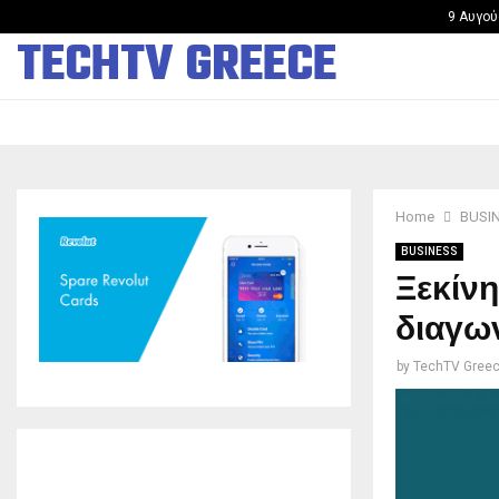
Άνοιξε στην Κίνα το πρώτο κατάστημα ανθρωποειδών…
9 Αυγού
TECHTV GREECE
Home
BUSI
BUSINESS
Ξεκίν
διαγων
by
TechTV Gree