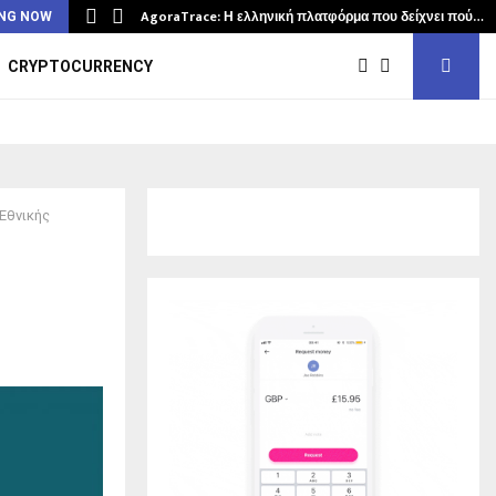
AgoraTrace: Η ελληνική πλατφόρμα που δείχνει πού…
NG NOW
CRYPTOCURRENCY
Εθνικής