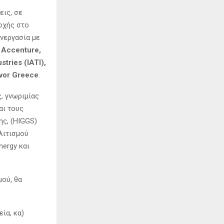
εις, σε
τοχής στο
νεργασία με
 Accenture,
tries (IATI),
vor Greece
.
, γνωριμίας
αι τους
ς, (HIGGS)
ολιτισμού
nergy και
ού, θα
εία, κα)