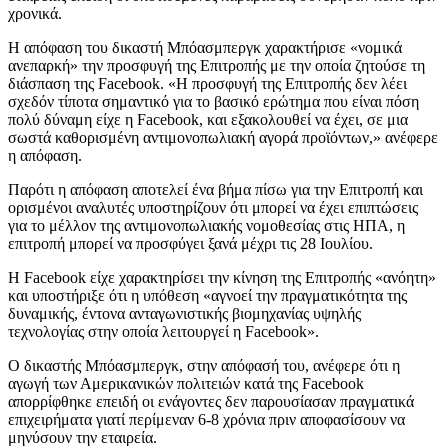
χρονικά.
Η απόφαση του δικαστή Μπόασμπεργκ χαρακτήρισε «νομικά
ανεπαρκή» την προσφυγή της Επιτροπής με την οποία ζητούσε τη
διάσπαση της Facebook. «Η προσφυγή της Επιτροπής δεν λέει
σχεδόν τίποτα σημαντικό για το βασικό ερώτημα που είναι πόση
πολύ δύναμη είχε η Facebook, και εξακολουθεί να έχει, σε μια
σωστά καθορισμένη αντιμονοπωλιακή αγορά προϊόντων,» ανέφερε
η απόφαση.
Παρότι η απόφαση αποτελεί ένα βήμα πίσω για την Επιτροπή και
ορισμένοι αναλυτές υποστηρίζουν ότι μπορεί να έχει επιπτώσεις
για το μέλλον της αντιμονοπωλιακής νομοθεσίας στις ΗΠΑ, η
επιτροπή μπορεί να προσφύγει ξανά μέχρι τις 28 Ιουλίου.
H Facebook είχε χαρακτηρίσει την κίνηση της Επιτροπής «ανόητη»
και υποστήριξε ότι η υπόθεση «αγνοεί την πραγματικότητα της
δυναμικής, έντονα ανταγωνιστικής βιομηχανίας υψηλής
τεχνολογίας στην οποία λειτουργεί η Facebook».
Ο δικαστής Μπόασμπεργκ, στην απόφασή του, ανέφερε ότι η
αγωγή των Αμερικανικών πολιτειών κατά της Facebook
απορρίφθηκε επειδή οι ενάγοντες δεν παρουσίασαν πραγματικά
επιχειρήματα γιατί περίμεναν 6-8 χρόνια πριν αποφασίσουν να
μηνύσουν την εταιρεία.