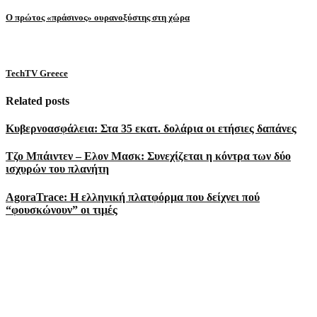
Ο πρώτος «πράσινος» ουρανοξύστης στη χώρα
TechTV Greece
Related posts
Κυβερνοασφάλεια: Στα 35 εκατ. δολάρια οι ετήσιες δαπάνες
Τζο Μπάιντεν – Ελον Μασκ: Συνεχίζεται η κόντρα των δύο
ισχυρών του πλανήτη
AgoraTrace: Η ελληνική πλατφόρμα που δείχνει πού
“φουσκώνουν” οι τιμές