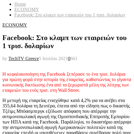
Home
ECONOMY
Facebook: Στο κλαμπ των εταιρειών του 1 τρισ. δολαρίων
ECONOMY
Facebook: Στο κλαμπ των εταιρειών του
1 τρισ. δολαρίων
by
TechTV Greece
5 Ιουλίου 2021
0
661
Η κεφαλαιοποίηση της Facebook ξεπέρασε το ένα τρισ. δολάρια
για πρώτη φορά στην ιστορία της εταιρείας, καθιστώντας το γίγαντα
κοινωνικής δικτύωσης ένα από τα ξεχωριστά μέλη της λέσχης των
εταιρειών του ενός τρισ. στη Wall Street.
Η μετοχή της εταιρείας ενισχύθηκε κατά 4,2% για να ανέβει στα
355,64 δολάρια τη Δευτέρα, έπειτα από την είδηση πως ο δικαστής
Τζέιμς Μπόασμπεργκ εξέδωσε απόφαση που απέρριψε την
αντιμονοπωλιακή αγωγή της Ομοσπονδιακής Επιτροπής Εμπορίου
των ΗΠΑ κατά της Facebook. Παράλληλα, το δικαστήριο απέρριψε
την αντιμονοπωλιακή αγωγή Αμερικανικών πολιτειών κατά της
εταιρείας επειδή οι υποτιθέμενες παραβάσεις συνέβησαν πολύ πριν