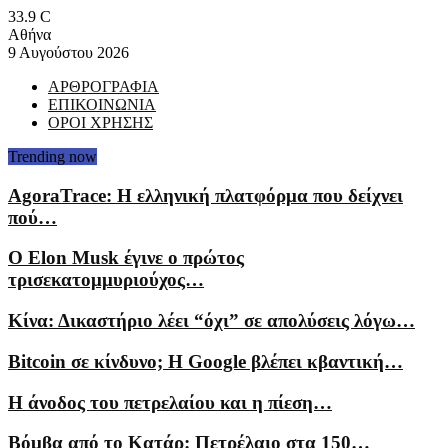
33.9
C
Αθήνα
9 Αυγούστου 2026
ΑΡΘΡΟΓΡΑΦΙΑ
ΕΠΙΚΟΙΝΩΝΙΑ
ΟΡΟΙ ΧΡΗΣΗΣ
Trending now
AgoraTrace: Η ελληνική πλατφόρμα που δείχνει
πού…
Ο Elon Musk έγινε ο πρώτος
τρισεκατομμυριούχος…
Κίνα: Δικαστήριο λέει “όχι” σε απολύσεις λόγω…
Bitcoin σε κίνδυνο; Η Google βλέπει κβαντική…
Η άνοδος του πετρελαίου και η πίεση…
Βόμβα από το Κατάρ: Πετρέλαιο στα 150…