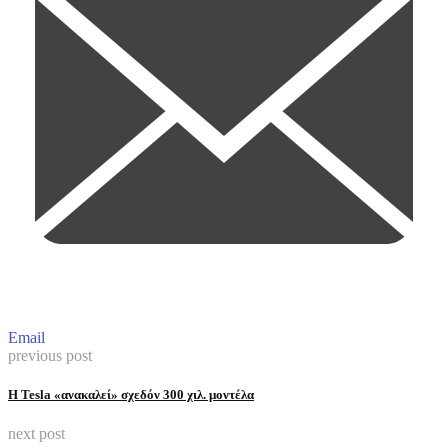
Email
previous post
Η Tesla «ανακαλεί» σχεδόν 300 χιλ. μοντέλα
next post