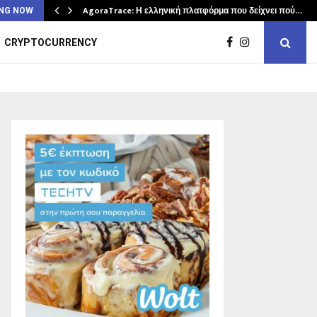
AgoraTrace: Η ελληνική πλατφόρμα που δείχνει πού…
NG NOW
CRYPTOCURRENCY