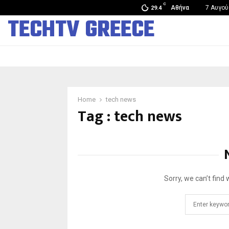
C
Άνοιξε στην Κίνα το πρώτο κατάστημα ανθρωποειδών…
Αθήνα
7 Αυγού
29.4
TECHTV GREECE
Home
tech news
Tag : tech news
Sorry, we can’t find 
Search
for: