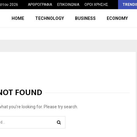
Η σχολική ώρα που θα μπορούσε να…
στου 2026
ΑΡΘΡΟΓΡΑΦΙΑ
ΕΠΙΚΟΙΝΩΝΙΑ
ΟΡΟΙ ΧΡΗΣΗΣ
TRENDI
HOME
TECHNOLOGY
BUSINESS
ECONOMY
NOT FOUND
what you’re looking for. Please try search.
SEARCH