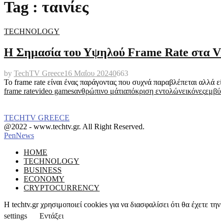
Tag : ταινίες
TECHNOLOGY
Η Σημασία του Υψηλού Frame Rate στα Vid
by
TechTV Greece
16 Μαΐου 2024
0
663
Το frame rate είναι ένας παράγοντας που συχνά παραβλέπεται αλλά είν
frame rate
video games
ανθρώπινο μάτι
απόκριση εντολών
εικόνες
εμβύ
TECHTV GREECE
Facebook
Instagram
@2022 - www.techtv.gr. All Right Reserved.
PenNews
Facebook
Instagram
HOME
TECHNOLOGY
BUSINESS
ECONOMY
CRYPTOCURRENCY
Η techtv.gr χρησιμοποιεί cookies για να διασφαλίσει ότι θα έχετε 
settings
Εντάξει