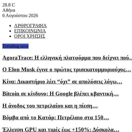
28.8
C
Αθήνα
6 Αυγούστου 2026
ΑΡΘΡΟΓΡΑΦΙΑ
ΕΠΙΚΟΙΝΩΝΙΑ
ΟΡΟΙ ΧΡΗΣΗΣ
Trending now
AgoraTrace: Η ελληνική πλατφόρμα που δείχνει πού
Ο Elon Musk έγινε ο πρώτος τρισεκατομμυριούχος…
Κίνα: Δικαστήριο λέει “όχι” σε απολύσεις λόγω…
Bitcoin σε κίνδυνο; Η Google βλέπει κβαντική…
Η άνοδος του πετρελαίου και η πίεση…
Βόμβα από το Κατάρ: Πετρέλαιο στα 150…
Έλλειψη GPU και τιμές έως +150%: Δύσκολα…