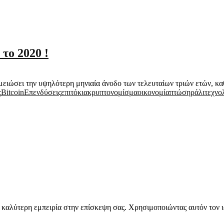
το 2020 !
μειώσει την υψηλότερη μηνιαία άνοδο των τελευταίων τριών ετών, καθ
ς
Βitcoin
Επενδύσεις
επιτόκια
κρυπτονομίσμα
οικονομία
πτώση
ράλι
τεχνο
την καλύτερη εμπειρία στην επίσκεψη σας. Χρησιμοποιώντας αυτόν τον