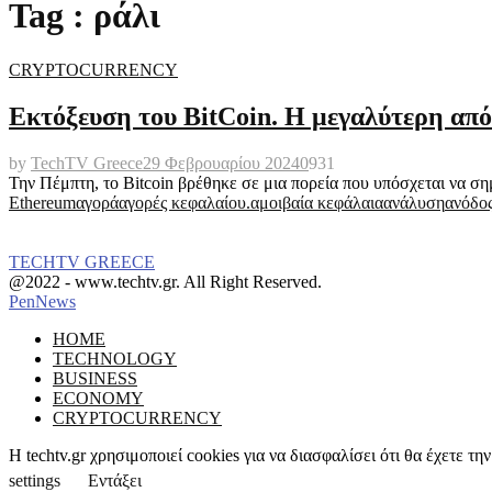
Tag : ράλι
CRYPTOCURRENCY
Εκτόξευση του BitCoin. Η μεγαλύτερη από 
by
TechTV Greece
29 Φεβρουαρίου 2024
0
931
Την Πέμπτη, το Bitcoin βρέθηκε σε μια πορεία που υπόσχεται να ση
Ethereum
αγορά
αγορές κεφαλαίου.
αμοιβαία κεφάλαια
ανάλυση
ανόδο
TECHTV GREECE
Facebook
Instagram
@2022 - www.techtv.gr. All Right Reserved.
PenNews
Facebook
Instagram
HOME
TECHNOLOGY
BUSINESS
ECONOMY
CRYPTOCURRENCY
Η techtv.gr χρησιμοποιεί cookies για να διασφαλίσει ότι θα έχετε 
settings
Εντάξει