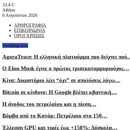
33.4
C
Αθήνα
6 Αυγούστου 2026
ΑΡΘΡΟΓΡΑΦΙΑ
ΕΠΙΚΟΙΝΩΝΙΑ
ΟΡΟΙ ΧΡΗΣΗΣ
Trending now
AgoraTrace: Η ελληνική πλατφόρμα που δείχνει πού
Ο Elon Musk έγινε ο πρώτος τρισεκατομμυριούχος…
Κίνα: Δικαστήριο λέει “όχι” σε απολύσεις λόγω…
Bitcoin σε κίνδυνο; Η Google βλέπει κβαντική…
Η άνοδος του πετρελαίου και η πίεση…
Βόμβα από το Κατάρ: Πετρέλαιο στα 150…
Έλλειψη GPU και τιμές έως +150%: Δύσκολα…