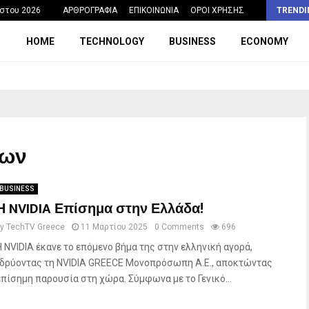
Η σχολική ώρα που θα μπορούσε να…
στου 2026
ΑΡΘΡΟΓΡΑΦΙΑ
ΕΠΙΚΟΙΝΩΝΙΑ
ΟΡΟΙ ΧΡΗΣΗΣ
TRENDI
HOME
TECHNOLOGY
BUSINESS
ECONOMY
νων
BUSINESS
Η NVIDIA Επίσημα στην Ελλάδα!
by
TechTV Greece
11 Μαρτίου 2025
0 Comments
696
Η NVIDIA έκανε το επόμενο βήμα της στην ελληνική αγορά,
ιδρύοντας τη NVIDIA GREECE Μονοπρόσωπη Α.Ε., αποκτώντας
επίσημη παρουσία στη χώρα. Σύμφωνα με το Γενικό...