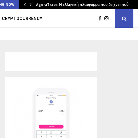
AgoraTrace: Η ελληνική πλατφόρμα που δείχνει πού…
NG NOW
CRYPTOCURRENCY