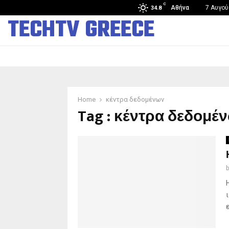
C
Άνοιξε στην Κίνα το πρώτο κατάστημα ανθρωποειδών…
Αθήνα
7 Αυγού
34.8
TECHTV GREECE
Home
κέντρα δεδομένων
Tag : κέντρα δεδομέ