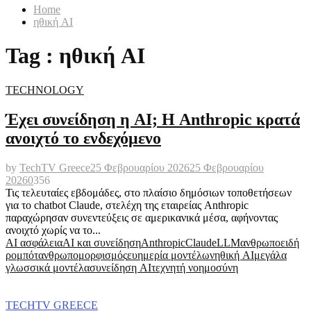
Home
ηθική AI
Tag : ηθική AI
TECHNOLOGY
Έχει συνείδηση η AI; Η Anthropic κρατά
ανοιχτό το ενδεχόμενο
by
TechTV Greece
25 Φεβρουαρίου 2026
25 Φεβρουαρίου
2026
0
356
Τις τελευταίες εβδομάδες, στο πλαίσιο δημόσιων τοποθετήσεων
για το chatbot Claude, στελέχη της εταιρείας Anthropic
παραχώρησαν συνεντεύξεις σε αμερικανικά μέσα, αφήνοντας
ανοιχτό χωρίς να το...
AI ασφάλεια
AI και συνείδηση
Anthropic
Claude
LLM
ανθρωποειδή
ρομπότ
ανθρωπομορφισμός
ευημερία μοντέλων
ηθική AI
μεγάλα
γλωσσικά μοντέλα
συνείδηση AI
τεχνητή νοημοσύνη
TECHTV GREECE