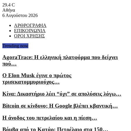
29.4
C
Αθήνα
6 Αυγούστου 2026
ΑΡΘΡΟΓΡΑΦΙΑ
ΕΠΙΚΟΙΝΩΝΙΑ
ΟΡΟΙ ΧΡΗΣΗΣ
Trending now
AgoraTrace: Η ελληνική πλατφόρμα που δείχνει
πού…
Ο Elon Musk έγινε ο πρώτος
τρισεκατομμυριούχος…
Κίνα: Δικαστήριο λέει “όχι” σε απολύσεις λόγω…
Bitcoin σε κίνδυνο; Η Google βλέπει κβαντική…
Η άνοδος του πετρελαίου και η πίεση…
Βόμβα από το Κατάρ: Πετρέλαιο στα 150…