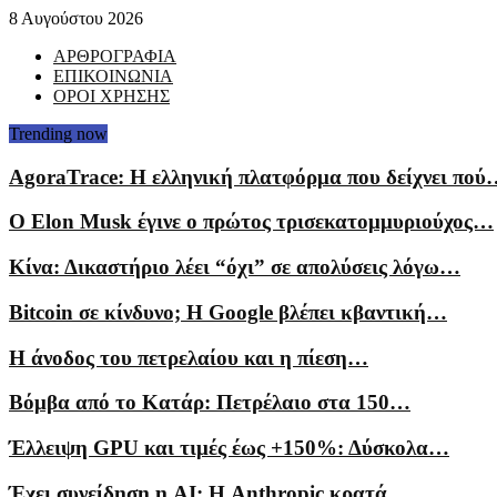
8 Αυγούστου 2026
ΑΡΘΡΟΓΡΑΦΙΑ
ΕΠΙΚΟΙΝΩΝΙΑ
ΟΡΟΙ ΧΡΗΣΗΣ
Trending now
AgoraTrace: Η ελληνική πλατφόρμα που δείχνει πού
Ο Elon Musk έγινε ο πρώτος τρισεκατομμυριούχος…
Κίνα: Δικαστήριο λέει “όχι” σε απολύσεις λόγω…
Bitcoin σε κίνδυνο; Η Google βλέπει κβαντική…
Η άνοδος του πετρελαίου και η πίεση…
Βόμβα από το Κατάρ: Πετρέλαιο στα 150…
Έλλειψη GPU και τιμές έως +150%: Δύσκολα…
Έχει συνείδηση η AI; Η Anthropic κρατά…