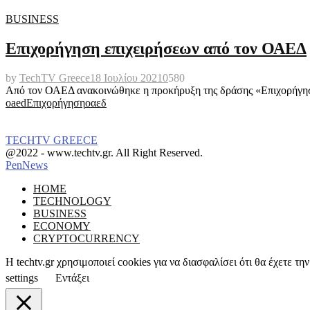
BUSINESS
Επιχορήγηση επιχειρήσεων από τον ΟΑΕΔ
by
TechTV Greece
18 Ιουλίου 2021
0
580
Από τον ΟΑΕΔ ανακοινώθηκε η προκήρυξη της δράσης «Επιχορήγηση
oaed
Επιχορήγηση
οαεδ
TECHTV GREECE
Facebook
Instagram
@2022 - www.techtv.gr. All Right Reserved.
PenNews
Facebook
Instagram
HOME
TECHNOLOGY
BUSINESS
ECONOMY
CRYPTOCURRENCY
Η techtv.gr χρησιμοποιεί cookies για να διασφαλίσει ότι θα έχετε 
settings
Εντάξει