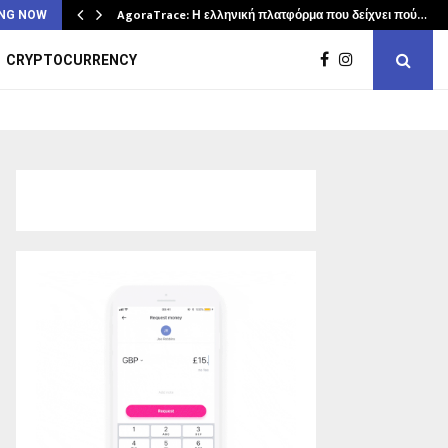
AgoraTrace: Η ελληνική πλατφόρμα που δείχνει πού…
NG NOW
CRYPTOCURRENCY