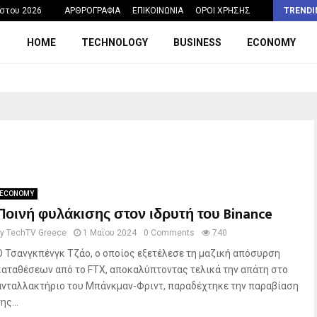
Η σχολική ώρα που θα μπορούσε να…
στου 2026
ΑΡΘΡΟΓΡΑΦΙΑ
ΕΠΙΚΟΙΝΩΝΙΑ
ΟΡΟΙ ΧΡΗΣΗΣ
TRENDI
HOME
TECHNOLOGY
BUSINESS
ECONOMY
ECONOMY
Ποινή φυλάκισης στον ιδρυτή του Binance
by
TechTV Greece
1 Μαΐου 2024
0 Comments
740
Ο Τσανγκπένγκ Τζάο, ο οποίος εξετέλεσε τη μαζική απόσυρση
καταθέσεων από το FTX, αποκαλύπτοντας τελικά την απάτη στο
ανταλλακτήριο του Μπάνκμαν-Φριντ, παραδέχτηκε την παραβίαση
ης...