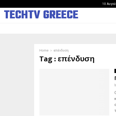
Άνοιξε στην Κίνα το πρώτο κατάστημα ανθρωποειδών…
10 Αυγού
TECHTV GREECE
Home
επένδυση
Tag : επένδυση
τ