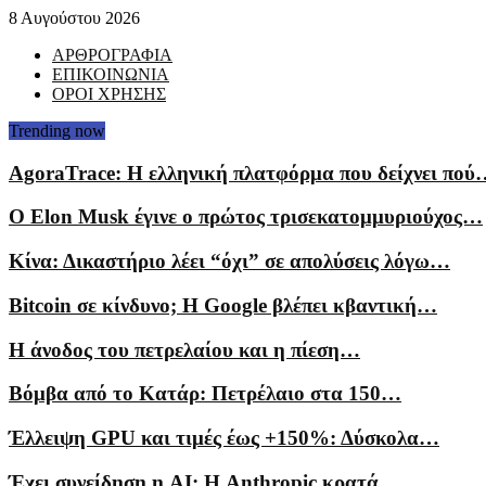
8 Αυγούστου 2026
ΑΡΘΡΟΓΡΑΦΙΑ
ΕΠΙΚΟΙΝΩΝΙΑ
ΟΡΟΙ ΧΡΗΣΗΣ
Trending now
AgoraTrace: Η ελληνική πλατφόρμα που δείχνει πού
Ο Elon Musk έγινε ο πρώτος τρισεκατομμυριούχος…
Κίνα: Δικαστήριο λέει “όχι” σε απολύσεις λόγω…
Bitcoin σε κίνδυνο; Η Google βλέπει κβαντική…
Η άνοδος του πετρελαίου και η πίεση…
Βόμβα από το Κατάρ: Πετρέλαιο στα 150…
Έλλειψη GPU και τιμές έως +150%: Δύσκολα…
Έχει συνείδηση η AI; Η Anthropic κρατά…