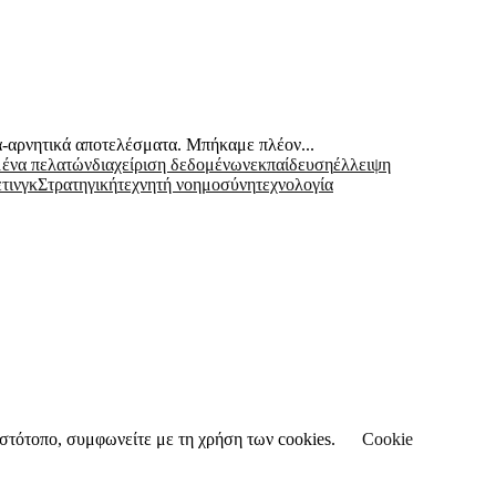
τα-αρνητικά αποτελέσματα. Μπήκαμε πλέον...
ένα πελατών
διαχείριση δεδομένων
εκπαίδευση
έλλειψη
τινγκ
Στρατηγική
τεχνητή νοημοσύνη
τεχνολογία
 ιστότοπο, συμφωνείτε με τη χρήση των cookies.
Cookie