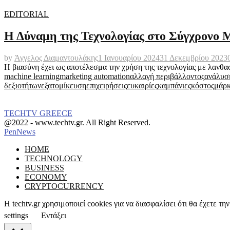
EDITORIAL
Η Δύναμη της Τεχνολογίας στο Σύγχρονο 
by
Άγγελος Διαμαντουλάκης
1 Ιανουαρίου 2024
31 Δεκεμβρίου 2023
Η βιασύνη έχει ως αποτέλεσμα την χρήση της τεχνολογίας με λανθασ
machine learning
marketing automation
αλλαγή περιβάλλοντος
ανάλυσ
δεξιοτήτων
εξατομίκευση
επιχειρήσεις
ευκαιρίες
καμπάνιες
κόστος
μάρκ
TECHTV GREECE
Facebook
Instagram
@2022 - www.techtv.gr. All Right Reserved.
PenNews
Facebook
Instagram
HOME
TECHNOLOGY
BUSINESS
ECONOMY
CRYPTOCURRENCY
Η techtv.gr χρησιμοποιεί cookies για να διασφαλίσει ότι θα έχετε 
settings
Εντάξει