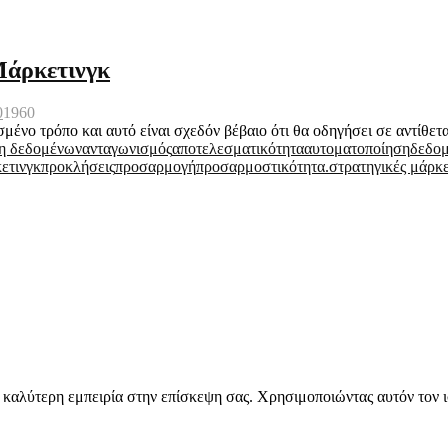
Μάρκετινγκ
0
1960
μένο τρόπο και αυτό είναι σχεδόν βέβαιο ότι θα οδηγήσει σε αντίθε
η δεδομένων
ανταγωνισμός
αποτελεσματικότητα
αυτοματοποίηση
δεδομ
ετινγκ
προκλήσεις
προσαρμογή
προσαρμοστικότητα.
στρατηγικές μάρκε
την καλύτερη εμπειρία στην επίσκεψη σας. Χρησιμοποιώντας αυτόν τον