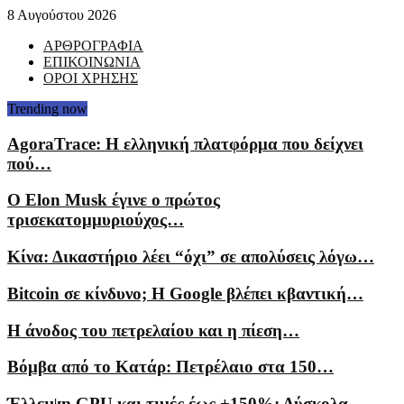
8 Αυγούστου 2026
ΑΡΘΡΟΓΡΑΦΙΑ
ΕΠΙΚΟΙΝΩΝΙΑ
ΟΡΟΙ ΧΡΗΣΗΣ
Trending now
AgoraTrace: Η ελληνική πλατφόρμα που δείχνει
πού…
Ο Elon Musk έγινε ο πρώτος
τρισεκατομμυριούχος…
Κίνα: Δικαστήριο λέει “όχι” σε απολύσεις λόγω…
Bitcoin σε κίνδυνο; Η Google βλέπει κβαντική…
Η άνοδος του πετρελαίου και η πίεση…
Βόμβα από το Κατάρ: Πετρέλαιο στα 150…
Έλλειψη GPU και τιμές έως +150%: Δύσκολα…