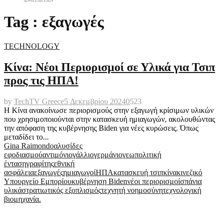
Tag : εξαγωγές
TECHNOLOGY
Κίνα: Νέοι Περιορισμοί σε Υλικά για Τσιπ
προς τις ΗΠΑ!
by
TechTV Greece
5 Δεκεμβρίου 2024
0
523
Η Κίνα ανακοίνωσε περιορισμούς στην εξαγωγή κρίσιμων υλικών
που χρησιμοποιούνται στην κατασκευή ημιαγωγών, ακολουθώντας
την απόφαση της κυβέρνησης Biden για νέες κυρώσεις. Όπως
μεταδίδει το...
Gina Raimondo
αλυσίδες
εφοδιασμού
αντιμόνιο
γάλλιο
γερμάνιο
γεωπολιτική
ένταση
γραφίτης
εθνική
ασφάλεια
εξαγωγές
ημιαγωγοί
ΗΠΑ
κατασκευή τσιπ
κίνα
κινεζικό
Υπουργείο Εμπορίου
κυβέρνηση Biden
νέοι περιορισμοί
σπάνια
υλικά
στρατιωτικός εξοπλισμός
τεχνητή νοημοσύνη
τεχνολογική
βιομηχανία.