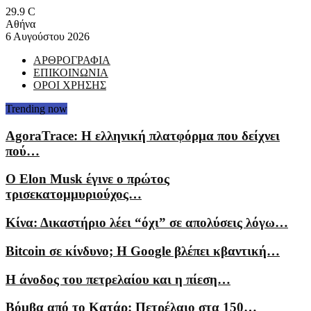
29.9
C
Αθήνα
6 Αυγούστου 2026
ΑΡΘΡΟΓΡΑΦΙΑ
ΕΠΙΚΟΙΝΩΝΙΑ
ΟΡΟΙ ΧΡΗΣΗΣ
Trending now
AgoraTrace: Η ελληνική πλατφόρμα που δείχνει
πού…
Ο Elon Musk έγινε ο πρώτος
τρισεκατομμυριούχος…
Κίνα: Δικαστήριο λέει “όχι” σε απολύσεις λόγω…
Bitcoin σε κίνδυνο; Η Google βλέπει κβαντική…
Η άνοδος του πετρελαίου και η πίεση…
Βόμβα από το Κατάρ: Πετρέλαιο στα 150…