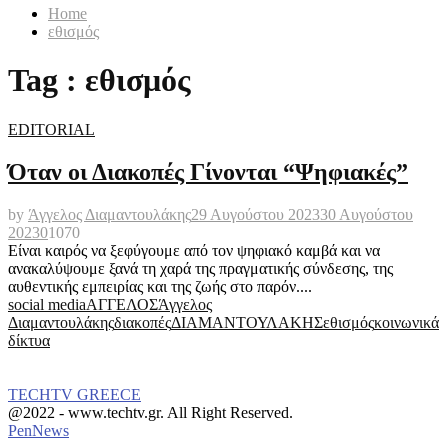
Home
εθισμός
Tag : εθισμός
EDITORIAL
Όταν οι Διακοπές Γίνονται “Ψηφιακές”
by
Άγγελος Διαμαντουλάκης
29 Αυγούστου 2023
30 Αυγούστου
2023
0
1070
Είναι καιρός να ξεφύγουμε από τον ψηφιακό καμβά και να
ανακαλύψουμε ξανά τη χαρά της πραγματικής σύνδεσης, της
αυθεντικής εμπειρίας και της ζωής στο παρόν....
social media
ΑΓΓΕΛΟΣ
Άγγελος
Διαμαντουλάκης
διακοπές
ΔΙΑΜΑΝΤΟΥΛΑΚΗΣ
εθισμός
κοινωνικά
δίκτυα
TECHTV GREECE
Facebook
Instagram
@2022 - www.techtv.gr. All Right Reserved.
PenNews
Facebook
Instagram