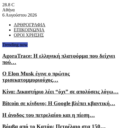
28.8
C
Αθήνα
6 Αυγούστου 2026
ΑΡΘΡΟΓΡΑΦΙΑ
ΕΠΙΚΟΙΝΩΝΙΑ
ΟΡΟΙ ΧΡΗΣΗΣ
Trending now
AgoraTrace: Η ελληνική πλατφόρμα που δείχνει
πού…
Ο Elon Musk έγινε ο πρώτος
τρισεκατομμυριούχος…
Κίνα: Δικαστήριο λέει “όχι” σε απολύσεις λόγω…
Bitcoin σε κίνδυνο; Η Google βλέπει κβαντική…
Η άνοδος του πετρελαίου και η πίεση…
Βόμβα από το Κατάρ: Πετρέλαιο στα 150…