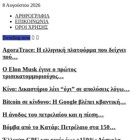
8 Αυγούστου 2026
ΑΡΘΡΟΓΡΑΦΙΑ
ΕΠΙΚΟΙΝΩΝΙΑ
ΟΡΟΙ ΧΡΗΣΗΣ
Trending now
AgoraTrace: Η ελληνική πλατφόρμα που δείχνει
πού…
Ο Elon Musk έγινε ο πρώτος
τρισεκατομμυριούχος…
Κίνα: Δικαστήριο λέει “όχι” σε απολύσεις λόγω…
Bitcoin σε κίνδυνο; Η Google βλέπει κβαντική…
Η άνοδος του πετρελαίου και η πίεση…
Βόμβα από το Κατάρ: Πετρέλαιο στα 150…
Έλλειψη GPU και τιμές έως +150%: Δύσκολα…