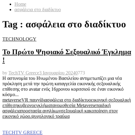
Home
ασφάλεια στο διαδίκτυο
Tag : ασφάλεια στο διαδίκτυο
TECHNOLOGY
Το Πρώτο Ψηφιακό Σεξουαλικό Έγκλημα
!
by
TechTV Greece
3 Ιανουαρίου 2024
0
773
Η αστυνομία του Ηνωμένου Βασιλείου αντιμετωπίζει μια νέα
πρόκληση μετά την πρώτη καταγγελία εικονικής σεξουαλικής
επίθεσης στο avatar ενός 16χρονου κοριτσιού σε έναν εικονικό
κόσμο...
metaverse
VR παιχνίδι
ασφάλεια στο διαδίκτυο
εικονική σεξουαλική
επίθεση
κυβερνοεγκλήματα
νομοθεσία Metaverse
παιδική
ασφάλεια
προστασία ανηλίκων
σεξουαλική κακοποίηση στον
εικονικό χώρο.
ψυχολογικό τραύμα
TECHTV GREECE