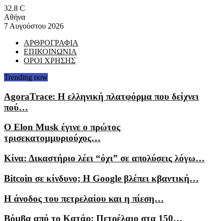
32.8
C
Αθήνα
7 Αυγούστου 2026
ΑΡΘΡΟΓΡΑΦΙΑ
ΕΠΙΚΟΙΝΩΝΙΑ
ΟΡΟΙ ΧΡΗΣΗΣ
Trending now
AgoraTrace: Η ελληνική πλατφόρμα που δείχνει
πού…
Ο Elon Musk έγινε ο πρώτος
τρισεκατομμυριούχος…
Κίνα: Δικαστήριο λέει “όχι” σε απολύσεις λόγω…
Bitcoin σε κίνδυνο; Η Google βλέπει κβαντική…
Η άνοδος του πετρελαίου και η πίεση…
Βόμβα από το Κατάρ: Πετρέλαιο στα 150…