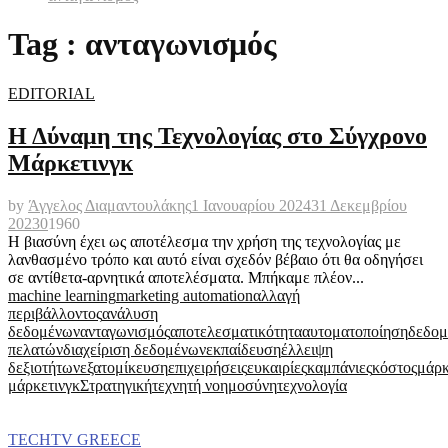
Tag : ανταγωνισμός
EDITORIAL
Η Δύναμη της Τεχνολογίας στο Σύγχρονο
Μάρκετινγκ
by
Άγγελος Διαμαντουλάκης
1 Ιανουαρίου 2024
31 Δεκεμβρίου
2023
0
1960
Η βιασύνη έχει ως αποτέλεσμα την χρήση της τεχνολογίας με
λανθασμένο τρόπο και αυτό είναι σχεδόν βέβαιο ότι θα οδηγήσει
σε αντίθετα-αρνητικά αποτελέσματα. Μπήκαμε πλέον...
machine learning
marketing automation
αλλαγή
περιβάλλοντος
ανάλυση
δεδομένων
ανταγωνισμός
αποτελεσματικότητα
αυτοματοποίηση
δεδομ
πελατών
διαχείριση δεδομένων
εκπαίδευση
έλλειψη
δεξιοτήτων
εξατομίκευση
επιχειρήσεις
ευκαιρίες
καμπάνιες
κόστος
μάρκ
μάρκετινγκ
Στρατηγική
τεχνητή νοημοσύνη
τεχνολογία
TECHTV GREECE