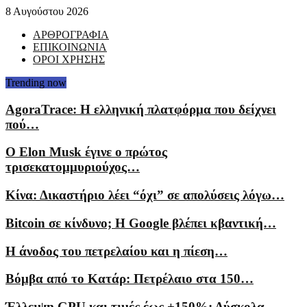
8 Αυγούστου 2026
ΑΡΘΡΟΓΡΑΦΙΑ
ΕΠΙΚΟΙΝΩΝΙΑ
ΟΡΟΙ ΧΡΗΣΗΣ
Trending now
AgoraTrace: Η ελληνική πλατφόρμα που δείχνει
πού…
Ο Elon Musk έγινε ο πρώτος
τρισεκατομμυριούχος…
Κίνα: Δικαστήριο λέει “όχι” σε απολύσεις λόγω…
Bitcoin σε κίνδυνο; Η Google βλέπει κβαντική…
Η άνοδος του πετρελαίου και η πίεση…
Βόμβα από το Κατάρ: Πετρέλαιο στα 150…
Έλλειψη GPU και τιμές έως +150%: Δύσκολα…