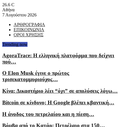
26.6
C
Αθήνα
7 Αυγούστου 2026
ΑΡΘΡΟΓΡΑΦΙΑ
ΕΠΙΚΟΙΝΩΝΙΑ
ΟΡΟΙ ΧΡΗΣΗΣ
Trending now
AgoraTrace: Η ελληνική πλατφόρμα που δείχνει
πού…
Ο Elon Musk έγινε ο πρώτος
τρισεκατομμυριούχος…
Κίνα: Δικαστήριο λέει “όχι” σε απολύσεις λόγω…
Bitcoin σε κίνδυνο; Η Google βλέπει κβαντική…
Η άνοδος του πετρελαίου και η πίεση…
Βόμβα από το Κατάρ: Πετρέλαιο στα 150…