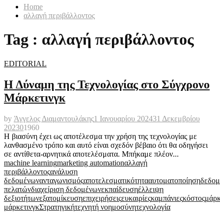
Home
αλλαγή περιβάλλοντος
Tag : αλλαγή περιβάλλοντος
EDITORIAL
Η Δύναμη της Τεχνολογίας στο Σύγχρονο
Μάρκετινγκ
by
Άγγελος Διαμαντουλάκης
1 Ιανουαρίου 2024
31 Δεκεμβρίου
2023
0
1960
Η βιασύνη έχει ως αποτέλεσμα την χρήση της τεχνολογίας με
λανθασμένο τρόπο και αυτό είναι σχεδόν βέβαιο ότι θα οδηγήσει
σε αντίθετα-αρνητικά αποτελέσματα. Μπήκαμε πλέον...
machine learning
marketing automation
αλλαγή
περιβάλλοντος
ανάλυση
δεδομένων
ανταγωνισμός
αποτελεσματικότητα
αυτοματοποίηση
δεδομ
πελατών
διαχείριση δεδομένων
εκπαίδευση
έλλειψη
δεξιοτήτων
εξατομίκευση
επιχειρήσεις
ευκαιρίες
καμπάνιες
κόστος
μάρκ
μάρκετινγκ
Στρατηγική
τεχνητή νοημοσύνη
τεχνολογία